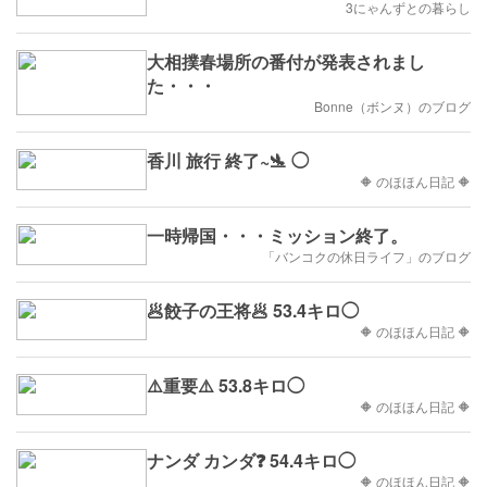
3にゃんずとの暮らし
大相撲春場所の番付が発表されまし
た・・・
Bonne（ボンヌ）のブログ
香川 旅行 終了~🛬 ◯
🔶 のほほん日記 🔶
一時帰国・・・ミッション終了。
「バンコクの休日ライフ」のブログ
🥟餃子の王将🥟 53.4キロ◯
🔶 のほほん日記 🔶
⚠️重要⚠️ 53.8キロ◯
🔶 のほほん日記 🔶
ナンダ カンダ❓ 54.4キロ◯
🔶 のほほん日記 🔶