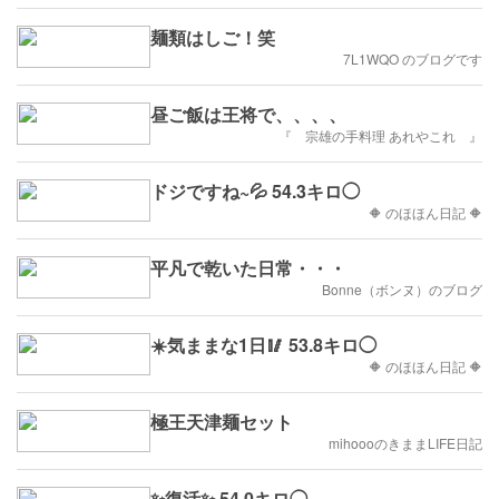
麺類はしご！笑
7L1WQO のブログです
昼ご飯は王将で、、、、
『 宗雄の手料理 あれやこれ 』
ドジですね~💦 54.3キロ◯
🔶 のほほん日記 🔶
平凡で乾いた日常・・・
Bonne（ボンヌ）のブログ
☀️気ままな1日🥢 53.8キロ◯
🔶 のほほん日記 🔶
極王天津麺セット
mihoooのきままLIFE日記
✨復活✨ 54.0キロ◯