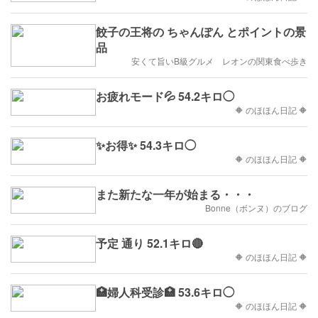
餃子の王将の ちゃんぽん とポイントの景
品
安くて旨いB級グルメ レオンの関東食べ歩き
お疲れモード💦 54.2キロ◯
🔶 のほほん日記 🔶
✨お得✨ 54.3キロ◯
🔶 のほほん日記 🔶
また新たな一年が始まる・・・
Bonne（ボンヌ）のブログ
予定 通り 52.1キロ🔴
🔶 のほほん日記 🔶
🏥婦人科受診🏥 53.6キロ◯
🔶 のほほん日記 🔶