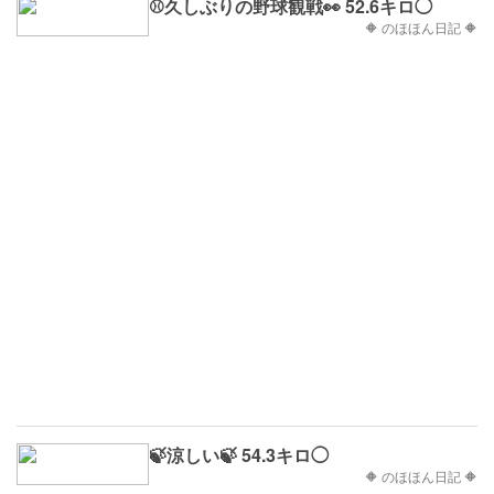
⚾️久しぶりの野球観戦👀 52.6キロ◯
🔶 のほほん日記 🔶
🍃涼しい🍃 54.3キロ◯
🔶 のほほん日記 🔶