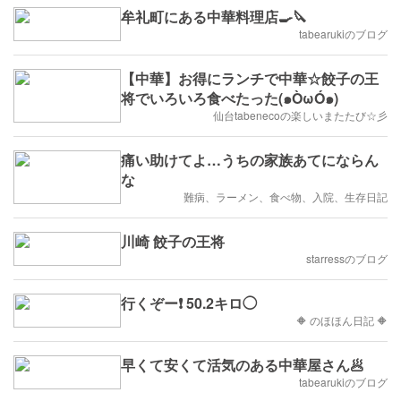
牟礼町にある中華料理店🍳🔪
tabearukiのブログ
【中華】お得にランチで中華☆餃子の王
将でいろいろ食べたった(๑ÒωÓ๑)
仙台tabenecoの楽しいまたたび☆彡
痛い助けてよ…うちの家族あてにならん
な
難病、ラーメン、食べ物、入院、生存日記
川崎 餃子の王将
starressのブログ
行くぞー❗ 50.2キロ◯
🔶 のほほん日記 🔶
早くて安くて活気のある中華屋さん🥟
tabearukiのブログ