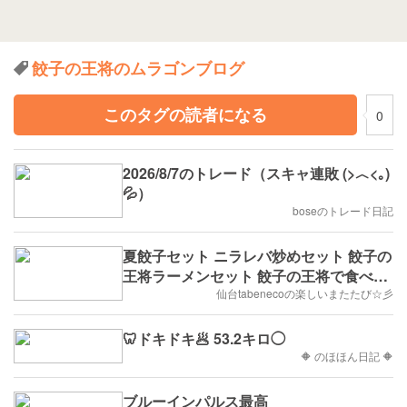
餃子の王将のムラゴンブログ
このタグの読者になる
0
2026/8/7のトレード（スキャ連敗 (>︿<｡)
💦）
boseのトレード日記
夏餃子セット ニラレバ炒めセット 餃子の
王将ラーメンセット 餃子の王将で食べて
きたじょ(๑ÒωÓ๑)
仙台tabenecoの楽しいまたたび☆彡
🦷ドキドキ🥟 53.2キロ◯
🔶 のほほん日記 🔶
ブルーインパルス最高