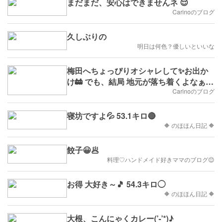
まだまだ、安心はできませんネ 😌
Carinoのブログ
久しぶりの
明日は何色？優しいといいな
梅田へちょっぴりオシャレして✨お出か
け🚋 でも、結局 地元が落ち着くよなぁー
ー🍺(^^)/
Carinoのブログ
寝坊ですよ💦 53.1キロ🔴
🔶 のほほん日記 🔶
餃子😀🥟
料理♡ハンドメイド好きママのブログ😊
お得 大好き～🎵 54.3キロ◯
🔶 のほほん日記 🔶
大根、こんにゃくカレー(’-’*)♪