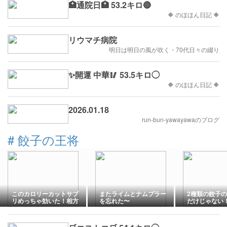
🏥通院日🏥 53.2キロ🔴
🔶 のほほん日記 🔶
リウマチ病院
明日は明日の風が吹く・70代日々の綴り
✨開運 中華🥢 53.5キロ◯
🔶 のほほん日記 🔶
2026.01.18
run-bun-yawayawaのブログ
#
餃子の王将
このカロリーカットサプ
またライムとナムプラー
2種類の餃子
リめっちゃ効いた！相方
を忘れた〜
だけじゃない
さんと餃子の王将で爆食
将さんの「夏
い
ト」