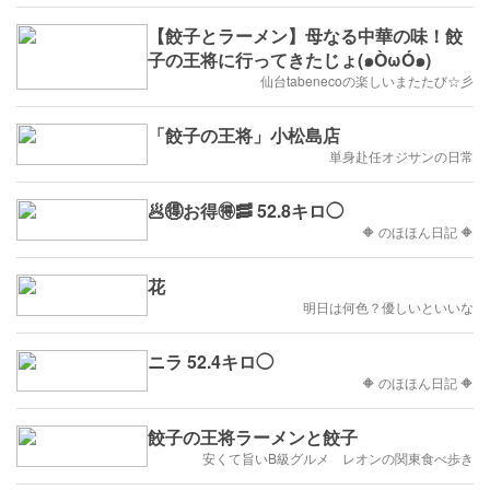
【餃子とラーメン】母なる中華の味！餃
子の王将に行ってきたじょ(๑ÒωÓ๑)
仙台tabenecoの楽しいまたたび☆彡
「餃子の王将」小松島店
単身赴任オジサンの日常
🥟🉐お得🉐🥓 52.8キロ◯
🔶 のほほん日記 🔶
花
明日は何色？優しいといいな
ニラ 52.4キロ◯
🔶 のほほん日記 🔶
餃子の王将ラーメンと餃子
安くて旨いB級グルメ レオンの関東食べ歩き