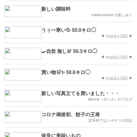
新しい調味料
mashumama の楽しみ☆
うぅ〰寒い💦 50.0キロ◯
🔶 のほほん日記 🔶
🍳自炊 無し🥢 50.3キロ◯
🔶 のほほん日記 🔶
買い物🛒✨ 50.6キロ◯
🔶 のほほん日記 🔶
新しい写真立てを買いました・・・
Bonne（ボンヌ）のブログ
コロナ禍後初、餃子の王将
定年待てないオヤジの日記
奈良に美味いもの