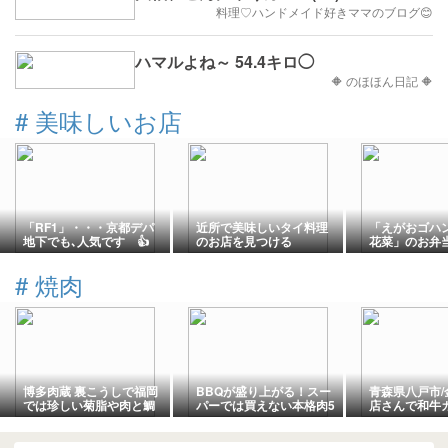
料理♡ハンドメイド好きママのブログ😊
ハマルよね～ 54.4キロ◯
🔶 のほほん日記 🔶
#
美味しいお店
「RF1」・・・京都デパ
近所で美味しいタイ料理
「えがおゴハン
地下でも､人気です 👍️
のお店を見つける
花菜」のお弁当
#
焼肉
博多肉蔵 裏こうしで福岡
BBQが盛り上がる！スー
青森県八戸市/
では珍しい菊脂や肉と鯛
パーでは買えない本格肉5
店さんで和牛
の巻物とすき焼きを楽し
選｜みんなが驚く豪快な
を食べて来ま
む
お肉を紹介