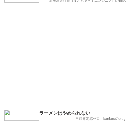
還暦派遣社員（なんちゃってエンジニア）の日記
ラーメンはやめられない
自己肯定感ゼロ kantaroのblog