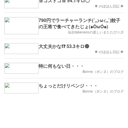
🛒コストコ🛒 54.1キロ◯
🔶 のほほん日記 🔶
790円でラーチャーランチ(´,,>ω<,,`)餃子
の王将で食べてきたじょ(๑ÒωÓ๑)
仙台tabenecoの楽しいまたたび☆彡
大丈夫かな❗❓ 53.3キロ🔴
🔶 のほほん日記 🔶
特に何もない日・・・
Bonne（ボンヌ）のブログ
ちょっとだけリベンジ・・・
Bonne（ボンヌ）のブログ