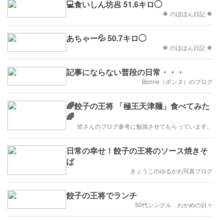
💻食いしん坊🥟 51.6キロ◯
🔶 のほほん日記 🔶
あちゃー💦 50.7キロ◯
🔶 のほほん日記 🔶
記事にならない普段の日常・・・
Bonne（ボンヌ）のブログ
🌈餃子の王将 「極王天津麺」食べてみた
🌈
皆さんのブログ参考に勉強させてもらっています。
日常の幸せ！餃子の王将のソース焼きそ
ば
きょうこのゆるかわ写真ブログ
餃子の王将でランチ
50代シングル わかめの日々