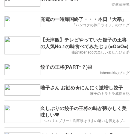
徒然菜根譚
充電の一時帰国終了・・・本日「大寒」
「バンコクの休日ライフ」のブログ
【天津飯】テレビやっていた餃子の王将
の人気No.1の味食べてみたじょ(๑ÒωÓ๑)
仙台tabenecoの楽しいまたたび☆彡
餃子の王将(PARTｰ？)🥟
tabearukiのブログ
唯子さん お勧め★にんにく激増し餃子
唯子のキラキラ成長日記
久しぶりの餃子の王将の味が懐かしく美
味しい💖
ニシハリエブリー！兵庫県はりまの魅力を伝えるブログ【西播磨】