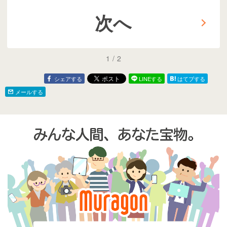
次へ
1
/
2
シェアする
LINEする
はてブする
メールする