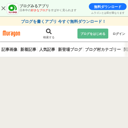
ブログみるアプリ
無料ダウンロード
日本中の
好きなブログ
をすばやく見られます
ムラゴンとはIDが異なります
ブログを書くアプリ 今すぐ無料ダウンロード！
ブログをはじめる
ログイン
検索する
記事画像
新着記事
人気記事
新登場ブログ
ブログ村カテゴリー
閲