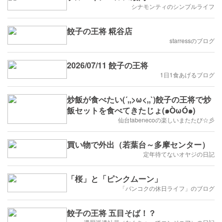
シナモンティのシンプルライフ
餃子の王将 糀谷店
starressのブログ
2026/07/11 餃子の王将
1日1食あげるブログ
炒飯が食べたい(´,,>ω<,,`)餃子の王将で炒
飯セットを食べてきたじょ(๑ÒωÓ๑)
仙台tabenecoの楽しいまたたび☆彡
買い物で外出（若葉台～多摩センター）
定年待てないオヤジの日記
「桜」と「ピンクムーン」
「バンコクの休日ライフ」のブログ
餃子の王将 五目そば！？