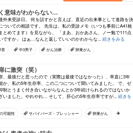
く意味がわからない…
達外来受診日。 何を話すかと言えば、直近の出来事として進路を
についての相談です。 先生は、私の受診メモ（いつも事前にA41枚
まとめてます）を見ながら、 「まあ、おかあさん、ノー勉で111点
ですか」 はぁ…なんと返していいのかわからな...
続きをみる
障害
中3男子
がん治療
卵巣がん
扉に激突（笑）
察、最後だと思ったので（実際は最後ではなかった）、率直に3年
能か、私の5年生存率、この二つについて聞いてみました。 で、ゼ
抑制とうまく付き合いながらなんとか3年続けられるのではないか
いました。やれやれ… そして、肝心の5年生存率ですが...
続きを
の可能性
サバイバーズ・プレッシャー
卵巣がん
がん