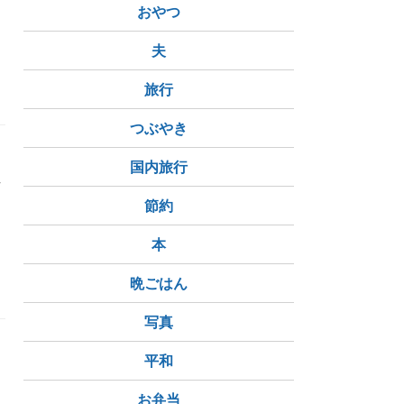
おやつ
夫
旅行
つぶやき
国内旅行
せ
る
節約
本
心療内科
主治医
がん
卵巣がん
晩ごはん
写真
平和
お弁当