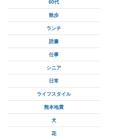
60代
散歩
ランチ
読書
仕事
シニア
こ
チ
日常
ライフスタイル
卵巣がん
がん患者
がん
熊本地震
犬
花