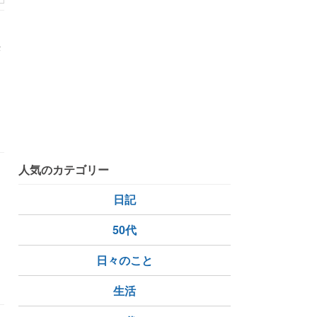
決
人気のカテゴリー
日記
50代
日々のこと
診察
精神科
生活