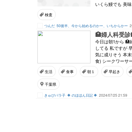
いくら鰻でも 美味
検査
つんだ
50後半、今から始めるのかー、いちからかー
2
🏥婦人科受診
今日は朝1から 
してる 私ですが 
気に成りそう 本末転
食) シークワーサー
生活
食事
朝１
早起き
千葉県
きゅぴパラ子
🔶 のほほん日記 🔶
2024/07/25 21:59