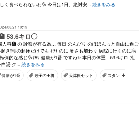
しく食べられないわ💦 今日は1日、絶対安...
続きをみる
024/08/21 10:19
 53.6キロ◯
婦人科🏥 の 診察が有る為… 毎日 のんびり のほほんっと自由に過ご
早起き❗朝の起床だけでも ｷﾂｲ のに 暑さも加わり 病院に行くのに病
倒的な感じ💦ﾔﾊﾘ 健康が1番 ですね✨ 本日の体重…53.6キロ (朝
白湯 ク...
続きをみる
健康が1番
餃子の王将
天津飯セット
スタンプカード