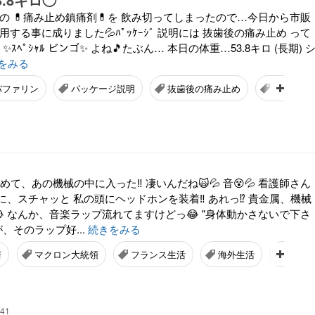
の 💊痛み止め鎮痛剤💊を 飲み切ってしまったので…今日から市販
を 服用する事に成りました💦ﾊﾟｯｹｰｼﾞ 説明には 抜歯後の痛み止め って
✨ｽﾍﾟｼｬﾙ ビンゴ✨ よね🎵たぶん… 本日の体重…53.8キロ (長期) 
をみる
バファリン
パッケージ説明
抜歯後の痛み止め
ビンゴ
めて、あの機械の中に入った‼️ 凄いんだね🙀💦 音😵💦 看護師さん
、スチャッと 私の頭にヘッドホンを装着‼️ あれっ⁉️ 貴金属、機械
😭 なんか、音楽ラップ流れてますけどっ😂 "身体動かさないで下さ
、そのラップ好...
続きをみる
情
マクロン大統領
フランス生活
海外生活
国際結
:41