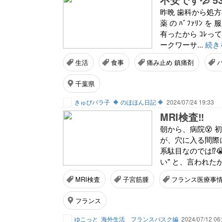
昨晩 歯科から処方
薬 の ﾊﾞﾌｧﾘﾝ 
有ったから ｺﾚって 
ークワーサ...
続き
生活
食事
痛み止め 鎮痛剤
千葉県
きゅぴパラ子
🔶 のほほん日記 🔶
2024/07/24 19:33
MRI検査‼️
朝から、病院😵 初
が、穴に入る間際に
系駄目なのでは⁉️
い" と、言われたが
MRI検査
子宮筋腫
フランス医療事
フランス
ゆこっと
海外生活 フランスバスク編
2024/07/12 06