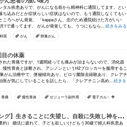
がん患者の強い味方
ンタル疾患ありで、がんになる前から精神科に通院してます。とい
落ち込みだとか症状らしい症状はないので、もう通院しなくてもい
ころへがん発覚。 「kappaさん、念のため通院続けた方がいい
月1で通ってます。 がんが発覚しても、うつにもなら...
続きをみる
科医
がん
卵巣がん
回目の休薬
された胃痛ですが、1週間経っても痛みが治まらないので、消化器
、慢性胃炎と診断され、アシノンというH2ブロッカーを服用する
卵巣がん治療中で、便秘傾向あり、ピロリ菌除去経験あり、クレア
治医が気にしていることを話したら、「クレアチニン高め...
続きを
胃痛
慢性胃炎
ゼジューラ副作用
電子カルテ
【
カウンセリング】生きることに失望し、自殺に失敗し神を逆恨みする女性
要約） 婚活に疲れて、子ども欲しいけどもう30歳で婦人科疾患あ