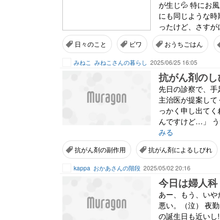
が生じ💦 特にお
にも同じような時
ったけど、さすが
日々のこと
ビワ
おうちごはん
みねこ
みねこさんの暮らし
2025/06/25 16:05
抗がん剤のし
先日の診察で、手
主治医が提案して
っかく申し出てく
んですけど…」 
みる
抗がん剤の副作用
抗がん剤によるしびれ
kappa
おかあさんの階段
2025/05/02 20:16
今日は婦人科
あー、もう、いや
悪い。（泣） 夜勤
の誕生日も近いし