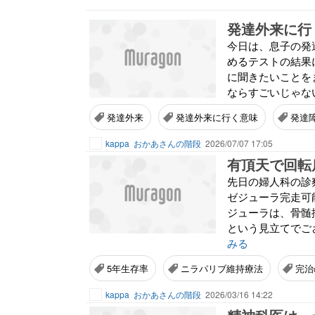
発達外来に行
今日は、息子の発
めるテストの結果
に聞きたいことを
ならすごいじゃない
発達外来
発達外来に行く意味
発達
kappa
おかあさんの階段
2026/07/07 17:05
有頂天で回転
先日の婦人科の診
ゼジューラ完走可
ジューラは、骨髄
という見立てでござ
みる
5年生存率
ニラパリブ維持療法
完治
kappa
おかあさんの階段
2026/03/16 14:22