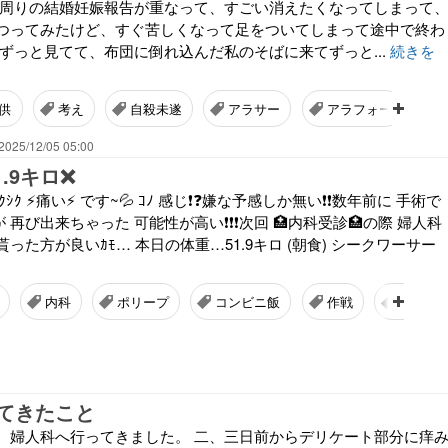
 周りの結婚妊娠報告が重なって、すごい消えたくなってしまって
つってみたけど、すぐ苦しくなって足をついてしまって途中で終わ
がずっと見てて、布団に倒れ込んだ私のそばに来てずっと...
続きを
供
考え
自殺未遂
アラサー
アラフォー
2025/12/05 05:00
.9キロ❌️
が ｼｸｼｸ ⚡痛い⚡ です~💦 ｺﾉ 感じ❗❓嫌な予感しか無い❗❗数年前に 手術で
ﾟ が 再び出来ちゃった 可能性が高い❗❗❗次回 🏥内科受診🏥の際 婦人科
った方が良いｶﾓ… 本日の体重…51.9キロ (朝食) シークワーサー
内科
ポリープ
コンビニ飯
作戦
ダイエ
てきたこと
、婦人科へ行ってきました。 二、三日前からデリケート部分に痒