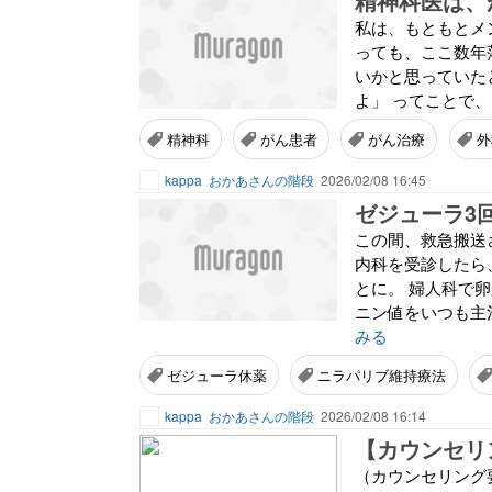
精神科医は、
私は、もともとメ
っても、ここ数年
いかと思っていたと
よ」 ってことで、
精神科
がん患者
がん治療
外
kappa
おかあさんの階段
2026/02/08 16:45
ゼジューラ3
この間、救急搬送
内科を受診したら
とに。 婦人科で
ニン値をいつも主
みる
ゼジューラ休薬
ニラパリブ維持療法
kappa
おかあさんの階段
2026/02/08 16:14
（カウンセリング