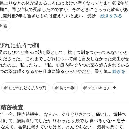
風呂上りなどの体が温まるころにはよけい痒くなってきます😩 2年前
期に、同じ症状で受診したのですが、そのときにもらった軟膏があ
に開封後2年も過ぎたものは使えないと思い、受診...
続きをみる
猫
びれに抗うつ剤
足のしびれと痛みに効く薬として、抗うつ剤をつかってみないかと
くださった。 これまでしびれについて何も言及しなかった先生が
れたのに、私ったら… 「私、心療内科でうつの薬を処方されてい
うつの薬は眠くなるから仕事に障るからいやだと、乗り気...
続きを
しびれに効く抗うつ剤
抗うつ剤
デュロキセチン
 精密検査
だー 今、院内待機中。 なんか、ぐりぐりされて、痛いし、気持ち
明けて、病院直行でしたが 終わったら 鰻でも 食べるかな〜 息子
! なんて、呑気に考えていたけど、とんでもない。 気持ち悪くて、