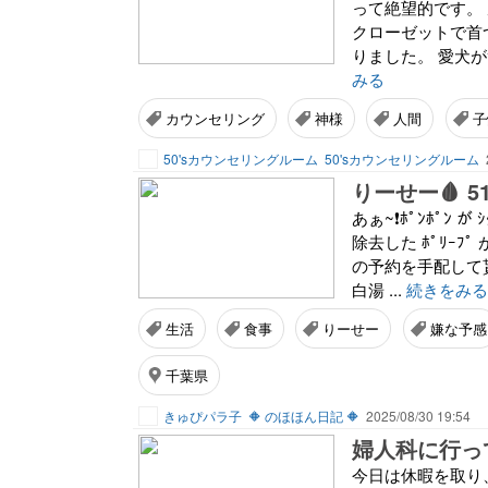
って絶望的です。
クローゼットで首
りました。 愛犬
みる
カウンセリング
神様
人間
子
50'sカウンセリングルーム
50'sカウンセリングルーム
りーせー🩸 51
あぁ~❗ﾎﾟﾝﾎﾟﾝ 
除去した ﾎﾟﾘｰﾌ
の予約を手配して貰
白湯 ...
続きをみる
生活
食事
りーせー
嫌な予感
千葉県
きゅぴパラ子
🔶 のほほん日記 🔶
2025/08/30 19:54
婦人科に行っ
今日は休暇を取り