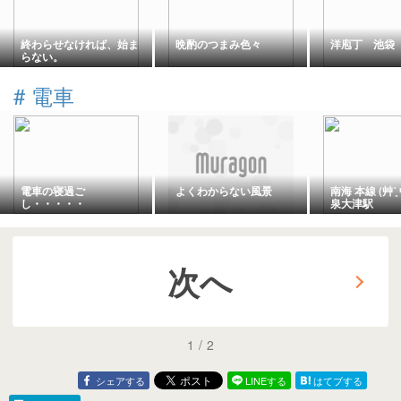
終わらせなければ、始ま
晩酌のつまみ色々
洋庖丁 池袋
らない。
#
電車
電車の寝過ご
よくわからない風景
南海 本線 (艸ˋ͈ ⌳
し・・・・・
泉大津駅
次へ
1
/
2
シェアする
LINEする
はてブする