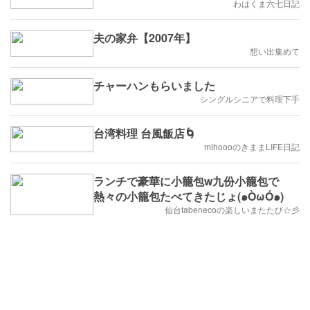
わはくま六七日記
夫の家弁【2007年】
想い出集めて
チャーハンもらいました
シングルシニアで料理下手
台湾料理 台風飯店🌀
mihoooのきままLIFE日記
ランチで豪華に小籠包w九份小籠包で
熱々の小籠包たべてきたじょ(๑ÒωÓ๑)
仙台tabenecoの楽しいまたたび☆彡