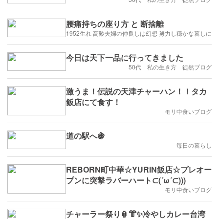
腰痛持ちの座り方 と 断捨離
1952生れ 高齢夫婦の仲良しは幻想 努力し穏かな暮しに
今日は天下一品に行ってきました
50代 私の生き方 徒然ブログ
激うま！伝説の天津チャーハン！！タカ
飯店にて食す！
モリ中食いブログ
道の駅へ🍇
毎日の暮らし
REBORN町中華☆YURIN飯店☆プレオー
プンに突撃ラバーハート⊂(´ω´⊂)))
モリ中食いブログ
チャーラー祭り🏮👘✨冷やしカレー台湾