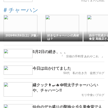
#
チャーハン
2026年8月8日(土) 夕飯♫
好きなチャーハンの具材
自分で完成させ
は？
食堂 高槻店さ
まぜめし」
5月2日の続き、、、
『 宗雄の手料理 あれやこれ 』
今日は出かけてました
50代 私の生き方 徒然ブログ
縁クック👩‍🍳🔥🥘明太子チャーハンい
や、チャハーン‼️
モリ中食いブログ
仙台のデカ盛りの聖地☆彡久美食堂で人