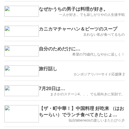
なぜかうちの男子は料理が好き。
一人が好き。でも寂しがりやの人生後半戦
カニカマチャーハン＆ビーツのスープ
太れない私が食べてるもの
自分のためだけに…
希望の70歳代しなやかに逞しく！
旅行話し
カンボジアリバーサイド応援隊 2
7月20日は…
まさかのステージ4、、、でも前向きに笑顔で。
【ザ・町中華！】中国料理 好吃来 （はお
ちーらい）でランチ食べてきたじょ
(๑ÒωÓ๑)
仙台tabenecoの楽しいまたたび☆彡