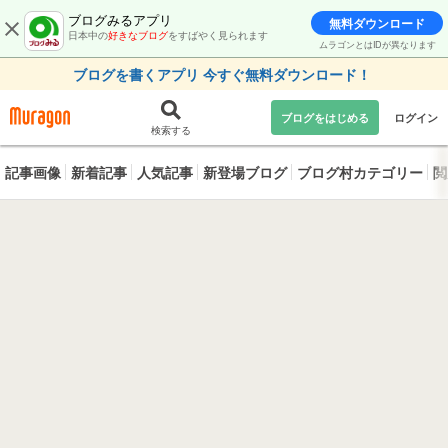
ブログみるアプリ
無料ダウンロード
日本中の
好きなブログ
をすばやく見られます
ムラゴンとはIDが異なります
ブログを書くアプリ 今すぐ無料ダウンロード！
ブログをはじめる
ログイン
検索する
記事画像
新着記事
人気記事
新登場ブログ
ブログ村カテゴリー
閲