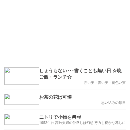
しょうもない･･･書くことも無い日 ☆晩
ご飯・ランチ☆
赤い実・青い実・黄色い実
お茶の花は可憐
思い込みの毎日
ニトリで小物を🚚💨
1952生れ 高齢夫婦の仲良しは幻想 努力し穏かな暮しに