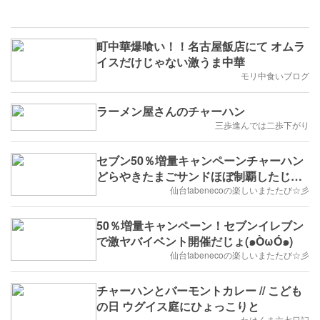
町中華爆喰い！！名古屋飯店にて オムラ
イスだけじゃない激うま中華
モリ中食いブログ
ラーメン屋さんのチャーハン
三歩進んでは二歩下がり
セブン50％増量キャンペーンチャーハン
どらやきたまごサンドほぼ制覇したじょ
(๑ÒωÓ๑)
仙台tabenecoの楽しいまたたび☆彡
50％増量キャンペーン！セブンイレブン
で激ヤバイベント開催だじょ(๑ÒωÓ๑)
仙台tabenecoの楽しいまたたび☆彡
チャーハンとバーモントカレー // こども
の日 ウグイス庭にひょっこりと
わはくま六七日記