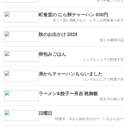
モリ中食いブログ
町食堂の にら卵チャーハン 650円
安くて旨いB級グルメ レオンの関東食べ歩き
秋のお出かけ 2024
笛ニキ練習日誌
卵包みごはん
シングルシニアで料理下手
弟からチャーハンもらいました
シングルシニアで料理下手
ラーメン&餃子〜🍜🥟 晩御飯
明太子の独り言
日曜日
50後半、今から始めるのかー、いちからかー