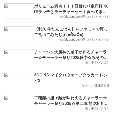
ボリューム満点！！！日替わり東洋軒 水
曜ランチとラーチャーセット食べてきた
じょ(๑ÒωÓ๑)
仙台tabenecoの楽しいまたたび☆彡
【利久 牛たんごはん】をファミマで買っ
て食べてみたじょ(๑ÒωÓ๑)
仙台tabenecoの楽しいまたたび☆彡
チャーハン大魔神の弟子か作るチャーラ
ー☆チャーラー祭り2025秋⑦☆みその飯
店
モリ中食いブログ
3COINS マイクロウェーブクッカー レシ
ピ2
私らしく日日是笑日
二種類の担々麺が味わえるチャーラー☆
チャーラー祭り2025☆第二弾 想吃担担面
さん
モリ中食いブログ