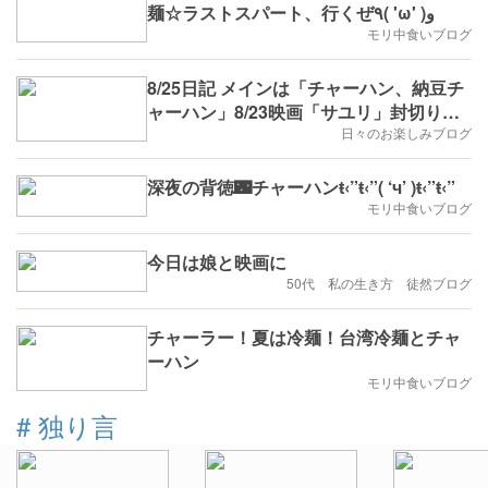
麺☆ラストスパート、行くぜ٩( 'ω' )و
モリ中食いブログ
8/25日記 メインは「チャーハン、納豆チ
ャーハン」8/23映画「サユリ」封切り初
日初回を観た。
日々のお楽しみブログ
深夜の背徳🌃チャーハンŧ‹”ŧ‹”( ‘ч’ )ŧ‹”ŧ‹”
モリ中食いブログ
今日は娘と映画に
50代 私の生き方 徒然ブログ
チャーラー！夏は冷麺！台湾冷麺とチャ
ーハン
モリ中食いブログ
#
独り言