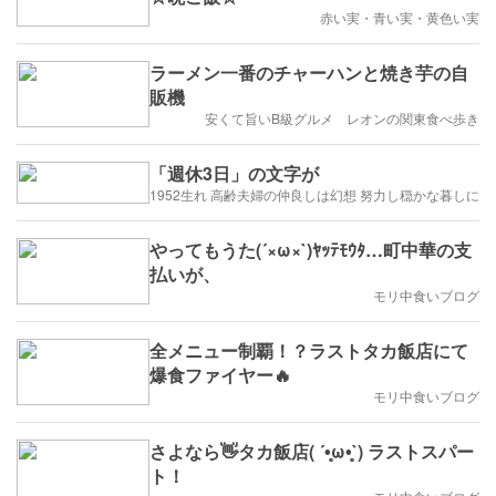
赤い実・青い実・黄色い実
ラーメン一番のチャーハンと焼き芋の自
販機
安くて旨いB級グルメ レオンの関東食べ歩き
「週休3日」の文字が
1952生れ 高齢夫婦の仲良しは幻想 努力し穏かな暮しに
やってもうた(´×ω×`)ﾔｯﾃﾓｳﾀ…町中華の支
払いが、
モリ中食いブログ
全メニュー制覇！？ラストタカ飯店にて
爆食ファイヤー🔥
モリ中食いブログ
さよなら👋タカ飯店( ´•̥̥̥ω•̥̥̥`) ラストスパー
ト！