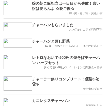
娘の朝ご飯担当は一日目から失敗！言い
訳は要らんよ ☆晩ご飯☆
赤い実・青い実・黄色い実
チャーハンもらいました
シングルシニアで料理下手
チャーハンと蒸し野菜
67歳 初めての一人暮らし けなげに暮らそ
レトロなお店で 500円の焼そばチャーハ
ン ハーフセット
安くて旨いB級グルメ レオンの関東食べ歩き
チャーラー祭りコンプリート！優勝✨🥇
🏆✨
モリ中食いブログ
カニレタスチャーハン
お気楽な日々