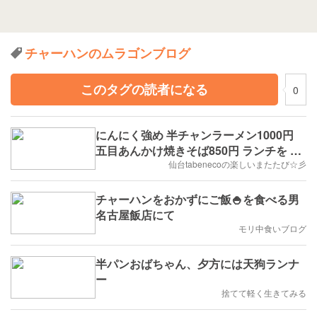
チャーハンのムラゴンブログ
このタグの読者になる
0
にんにく強め 半チャンラーメン1000円
五目あんかけ焼きそば850円 ランチを 香
菜園 （シャンツァイエン）で食べてきた
仙台tabenecoの楽しいまたたび☆彡
じょ(๑ÒωÓ๑)
チャーハンをおかずにご飯🍚を食べる男
名古屋飯店にて
モリ中食いブログ
半パンおばちゃん、夕方には天狗ランナ
ー
捨てて軽く生きてみる