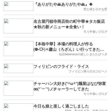
『ありがたや🙏ありがたや🙏』🍀
空と緑と小さな窓
名古屋円頓寺商店街の町中華★タカ飯店
★秋の新メニュー★全食い！
モリ中食いブログ
【本格中華】本場の料理人が作る
(◍•ᗜ•́)✧廬山（ろざん）い行ってきたじ
ょ(๑ÒωÓ๑)
仙台tabenecoの楽しいまたたび☆彡
フィリピンのフライド・ライス
フィリピン帰りのヨコピーノ
チャーハン大好き(*^ω^*)麺屋はなび弥富
ꙭ(*˙︶˙*)ノ҉チャーラーしてきた
モリ中食いブログ
今日も娘と楽しく過ごしました
50代 私の生き方 徒然ブログ