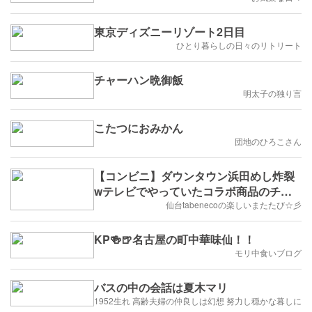
東京ディズニーリゾート2日目
ひとり暮らしの日々のリトリート
チャーハン晩御飯
明太子の独り言
こたつにおみかん
団地のひろこさん
【コンビニ】ダウンタウン浜田めし炸裂
wテレビでやっていたコラボ商品のチャ
ーハンとエビチリ食べたじょ(๑ÒωÓ๑)
仙台tabenecoの楽しいまたたび☆彡
KP🍻🍺名古屋の町中華味仙！！
モリ中食いブログ
バスの中の会話は夏木マリ
1952生れ 高齢夫婦の仲良しは幻想 努力し穏かな暮しに