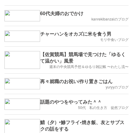
60代夫婦のおでかけ
kanrekibanzaiのブログ
チャーハンをオカズに米を食う男
モリ中食いブログ
【佐賀競馬】競馬場で見つけた「ゆるく
て温かい」風景
週末の中央競馬予想＆ゆるり雑記帳 〜わたし流〜
再々就職のお祝い/作り置きごはん
yuryyのブログ
話題のやつをやってみた＾＾
50代 私の生き方 徒然ブログ
鯖（夕）‣鯵フライ•焼き飯、友とサブス
クの話をする