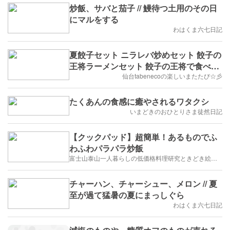
炒飯、サバと茄子 // 鰻待つ土用のその日
にマルをする
わはくま六七日記
夏餃子セット ニラレバ炒めセット 餃子の
王将ラーメンセット 餃子の王将で食べて
きたじょ(๑ÒωÓ๑)
仙台tabenecoの楽しいまたたび☆彡
たくあんの食感に癒やされるワタクシ
いまどきのおひとりさま徒然日記
【クックパッド】超簡単！あるものでふ
わふわパラパラ炒飯
富士山泰山一人暮らしの低価格料理研究ときどき絵描き
チャーハン、チャーシュー、メロン // 夏
至が過て猛暑の夏にまっしぐら
わはくま六七日記