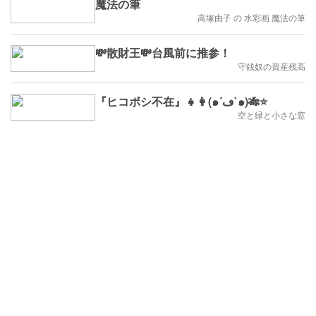
魔法の筆
高塚由子 の 水彩画 魔法の筆
💸散財王💸台風前に推参！
守銭奴の資産残高
『ヒコボシ不在』👧👩(๑´ڡ`๑)🎋⭐
空と緑と小さな窓