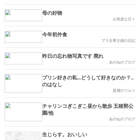
母の好物
お気楽な日々
今年初外食
アラ古希主婦の日記
昨日の忘れ物写真です 廃れ
あのねのブログ
プリン好きの私...どうして好きなのか？..
のはなし
星屑のワルツ
チャリンコぎこぎこ昼から散歩 五稜郭公
園/他
あのねのブログ
生じらす。おいしい