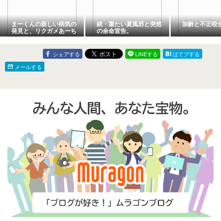
まーくんの新しい病気の
続・重たい夏風邪と突然
加齢と不正咬
発見と、リクガメあーち
の余命宣告。
ゃんとのお別れ。
シェアする
LINEする
はてブする
メールする