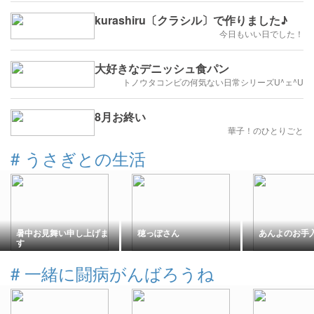
kurashiru〔クラシル〕で作りました♪
今日もいい日でした！
大好きなデニッシュ食パン
トノウタコンビの何気ない日常シリーズU^ェ^U
8月お終い
華子！のひとりごと
#
うさぎとの生活
暑中お見舞い申し上げま
穂っぽさん
あんよのお手
す
#
一緒に闘病がんばろうね