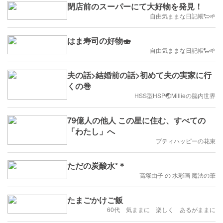
閉店前のスーパーにて大好物を発見！
自由気ままな日記帳🐑🌱
はま寿司の好物🍣
自由気ままな日記帳🐑🌱
夫の話>結婚前の話>初めて夫の実家に行
くの巻
HSS型HSP🌏Millieの脳内世界
79億人の他人 この星に住む、すべての
「わたし」へ
プティハッピーの花束
ただの炭酸水*＊
高塚由子 の 水彩画 魔法の筆
たまごかけご飯
60代 気ままに 楽しく あるがままに