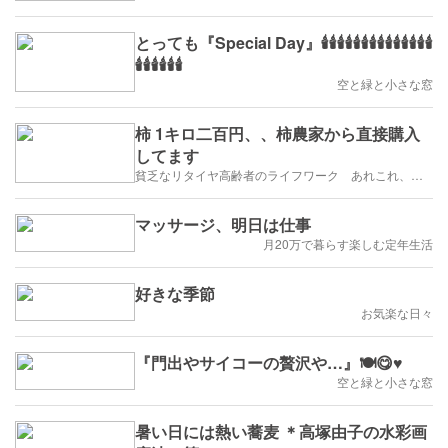
とっても『Special Day』🕯🕯🕯🕯🕯🕯🕯🕯🕯🕯🕯🕯🕯🕯
🕯🕯🕯🕯🕯🕯
空と緑と小さな窓
柿 1キロ二百円、、柿農家から直接購入
してます
貧乏なリタイヤ高齢者のライフワーク あれこれ、、、
マッサージ、明日は仕事
月20万で暮らす楽しむ定年生活
好きな季節
お気楽な日々
『門出やサイコーの贅沢や…』🍽😋♥
空と緑と小さな窓
暑い日には熱い蕎麦 ＊高塚由子の水彩画