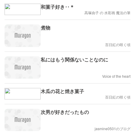
和菓子好き‥＊
高塚由子 の 水彩画 魔法の筆
煮物
百日紅の咲く頃
私にはもう関係ないことなのに
Voice of the heart
木瓜の花と焼き菓子
百日紅の咲く頃
次男が好きだったもの
jasmine0501のブログ