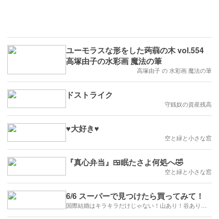
ユーモラスな形をした蒟蒻の木 vol.554
高塚由子の水彩画 魔法の筆
高塚由子 の 水彩画 魔法の筆
ドストライク
守銭奴の資産残高
♥大好き♥
空と緑と小さな窓
『真心弁当』🍱眠たさよ何処へ🤣
空と緑と小さな窓
6/6 スーパーで見つけたら買ってみて！
国際結婚はキラキラだけじゃない！山あり！谷あり！闇もある！？