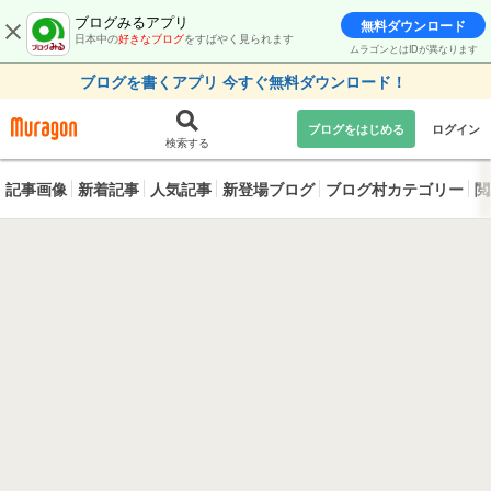
ブログみるアプリ
無料ダウンロード
日本中の
好きなブログ
をすばやく見られます
ムラゴンとはIDが異なります
ブログを書くアプリ 今すぐ無料ダウンロード！
ブログをはじめる
ログイン
検索する
記事画像
新着記事
人気記事
新登場ブログ
ブログ村カテゴリー
閲