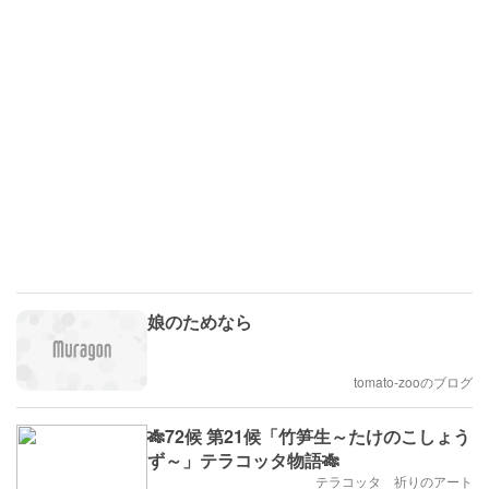
娘のためなら
tomato-zooのブログ
🎋72候 第21候「竹笋生～たけのこしょう
ず～」テラコッタ物語🎋
テラコッタ 祈りのアート