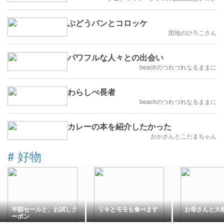
ぶどうパンとコロッケ
団地のひろこさん
パワフルな人々との出会い
beachのつれづれなるままに
わらしべ長者
beachのつれづれなるままに
カレーの本を紹介したかった
おかさんとこだまちゃん
#
好物
半額セールと、お試しク
リキとモモも食べます
お母さんと大
ーポン