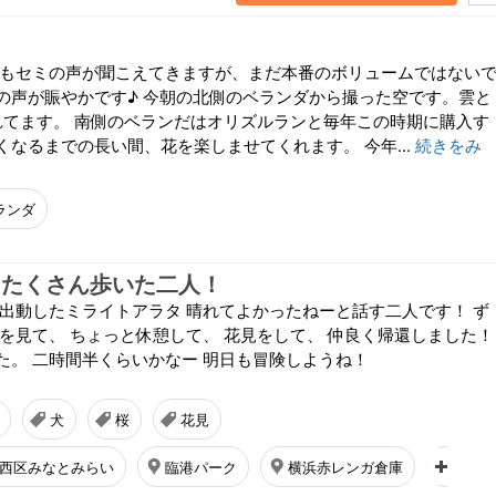
朝もセミの声が聞こえてきますが、まだ本番のボリュームではない
の声が賑やかです♪ 今朝の北側のベランダから撮った空です。雲と
れてます。 南側のベランだはオリズルランと毎年この時期に購入す
なるまでの長い間、花を楽しませてくれます。 今年...
続きをみ
ランダ
 たくさん歩いた二人！
に出動したミライトアラタ 晴れてよかったねーと話す二人です！ ず
船を見て、 ちょっと休憩して、 花見をして、 仲良く帰還しました！
た。 二時間半くらいかなー 明日も冒険しようね！
犬
桜
花見
西区みなとみらい
臨港パーク
横浜赤レンガ倉庫
横浜