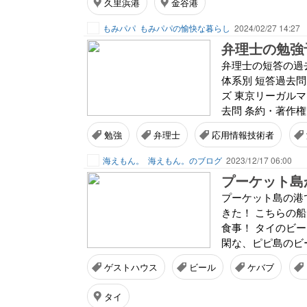
久里浜港
金谷港
もみパパ
もみパパの愉快な暮らし
2024/02/27 14:27
弁理士の勉強
弁理士の短答の過去
体系別 短答過去問
ズ 東京リーガルマインド
去問 条約・著作権.
勉強
弁理士
応用情報技術者
海えもん。
海えもん。のブログ
2023/12/17 06:00
プーケット島か
プーケット島の港
きた！ こちらの船
食事！ タイのビ
閑な、ピピ島のビー
ゲストハウス
ビール
ケバブ
タイ