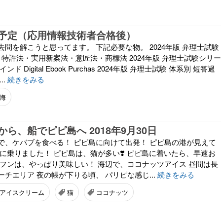
予定（応用情報技術者合格後）
問を解こうと思ってます。 下記必要な物。 2024年版 弁理士試験
 特許法・実用新案法・意匠法・商標法 2024年版 弁理士試験シリー
 Digital Ebook Purchas 2024年版 弁理士試験 体系別 短答過
..
続きをみる
海
ら、船でピピ島へ 2018年9月30日
で、ケバブを食べる！ ピピ島に向けて出発！ ピピ島の港が見えて
に乗りました！ ピピ島は、猫が多い❣️ ピピ島に着いたら、早速お
ーフンは、やっぱり美味しい！ 海辺で、ココナッツアイス 昼間は長
チエリア 夜の帳が下りる頃、 パリピな感じ...
続きをみる
アイスクリーム
猫
ココナッツ