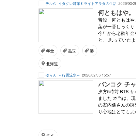
テル久
イタグレ姉弟ミライトアラタの生活
2026/03/2
何ともはや。
普段「何ともはや
葉が一番しっくりく
今年から老齢年金
と。 思っていたよ
年金
黒豆
港
北海道
ゆらん
～行雲流水～
2026/02/06 15:57
バンコク チャ
夕方5時前 BTS
ました 本当は、
の案内係さんの誘
り心地はとてもよか
タイ