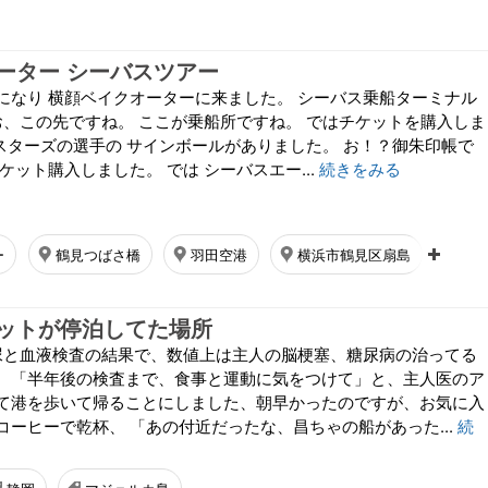
ーター シーバスツアー
になり 横顔ベイクオーターに来ました。 シーバス乗船ターミナル
 お、この先ですね。 ここが乗船所ですね。 ではチケットを購入しま
イスターズの選手の サインボールがありました。 お！？御朱印帳で
ケット購入しました。 では シーバスエー...
続きをみる
ー
鶴見つばさ橋
羽田空港
横浜市鶴見区扇島
川
ットが停泊してた場所
尿と血液検査の結果で、数値上は主人の脳梗塞、糖尿病の治ってる
、「半年後の検査まで、食事と運動に気をつけて」と、主人医のア
て港を歩いて帰ることにしました、朝早かったのですが、お気に入
コーヒーで乾杯、 「あの付近だったな、昌ちゃの船があった...
続