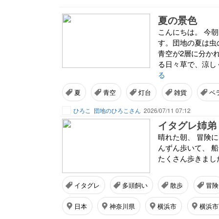
夏の景色
こんにちは。 今
す。団地の夏は虫
青空が2層に分か
る日々草で、涼しく
る
夏
青空
灯台
雑貨
ベ
ひろこ
団地のひろこさん
2026/07/11 07:12
イタグレ姉弟
晴れた朝、 冒険
んずん歩いて、 
たくさん歩きまし
イタグレ
多頭飼い
散歩
冒険
日本
神奈川県
横浜市
横浜市