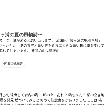
霞ヶ浦の夏の風物詩〜
の一つ、夏が来ると思い出します。 茨城県「霞ヶ浦の帆引き船」
だったとか、夏の青空と白い雲を背景に大きな白い帆に風を受けて
惚れてしまいます。 背景の山は筑波山
夏の風物詩
日 少し遠出して岩内の海に 船の上にあれ？ 猫ちゃん？ 横の空き地
屋を発見 近づいてみると 何やら注意書きがありました ここは 猫
ん小屋のようです 近所の方達がご飯とお水を あげているようで 中に