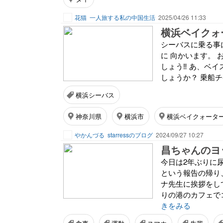
花猫
一人旅する私の中国生活
2025/04/26 11:33
横浜ベイクォ
シーバスに乗る事
に 向かいます。
しょう‼️ あ、ベ
しょうか？ 乗船チ
横浜シーバス
神奈川県
横浜市
横浜ベイクォータ
やかんづる
starressのブログ
2024/09/27 10:27
昌ちゃんのヨ
今日は2年ぶりに
という報告の帰り
ナ先生に挨拶をし
りの港のカフェで
きをみる