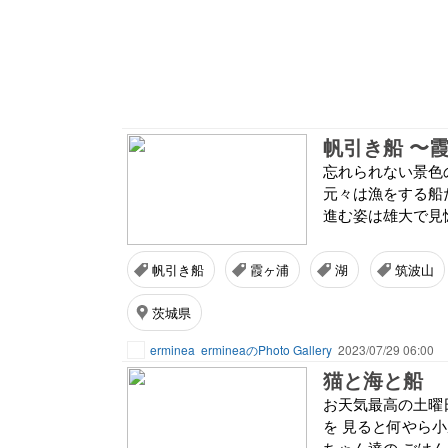
帆引き船 〜
忘れられない景色
元々は漁をする船
進む姿は雄大で見
帆引き船
霞ヶ浦
湖
筑波山
茨城県
erminea
ermineaのPhoto Gallery
2023/07/29 06:00
猫と海と船
お天気最高の土曜
を 見ると何やら小
ちゃん達の ごは