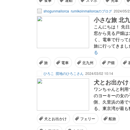
食事
運動
スマホ
先輩
shogunmallorca
rumikoinmallorcaのブログ
2024/05/2
小さな旅 北
こんにちは！ 先
窓から見る戸畑は
く、電車で行って
旅に行ってきました
る
旅
電車
北九州
戸畑
ひろこ
団地のひろこさん
2024/03/02 10:14
犬とお出かけ
ワンちゃんと利用で
のヨーキーの女の
側、久里浜の港で
る、東京湾が最も狭
犬とお出かけ
フェリー
船旅