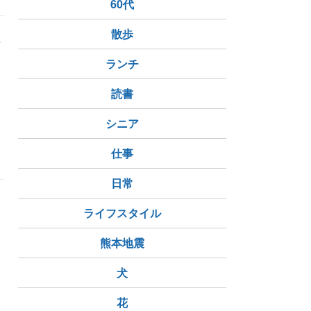
60代
散歩
言
ランチ
読書
シニア
仕事
日常
り
ライフスタイル
熊本地震
犬
花