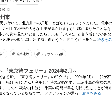
静岡
マジョルカ島
2 05:13
九州市
日思い付いて、北九州市の戸畑（とばた）に行ってきました。電車
北九州工業地帯の大きな工場が見られますが、駅に降りたことはな
歩いて街を見たいと言ったら、夫も「いいね」と言う感じで小さな
♪ JR戸畑駅北口に出て海に向かうと、向こうに戸畑と...
続きを
若松
若築建設
シャボン玉石鹸
～『東京湾フェリー』2024年2月～
きる船、『東京湾フェリー』の紹介です。 2024年2月に、我が家
子、椛(もみじ)さんと利用した時の記録です。 三浦半島の突端の東
す。 この久里浜の付近は、千葉の房総半島を肉眼で望むことが出
くなっている場所です。 アクアラインが通っ...
続きをみる