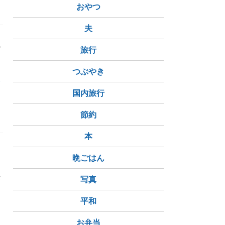
おやつ
夫
の
旅行
つぶやき
み
国内旅行
節約
本
晩ごはん
来
写真
平和
お弁当