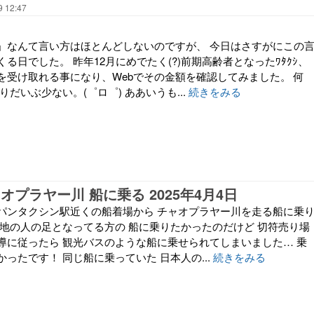
9 12:47
」なんて言い方はほとんどしないのですが、 今日はさすがにこの
る日でした。 昨年12月にめでたく(?)前期高齢者となったﾜﾀｸｼ、
を受け取れる事になり、Webでその金額を確認してみました。 何
りだいぶ少ない。(゜ロ゜) ああいうも...
続きをみる
オプラヤー川 船に乗る 2025年4月4日
 サパンタクシン駅近くの船着場から チャオプラヤー川を走る船に乗
現地の人の足となってる方の 船に乗りたかったのだけど 切符売り場
導に従ったら 観光バスのような船に乗せられてしまいました… 乗
ったです！ 同じ船に乗っていた 日本人の...
続きをみる