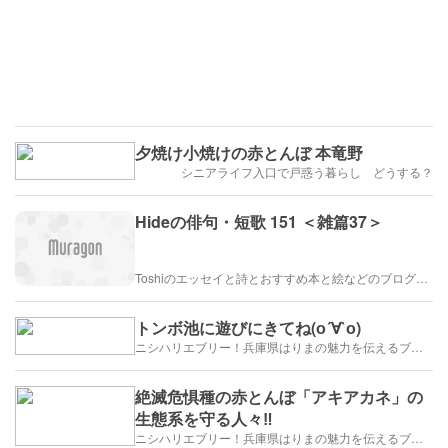
夕焼け小焼けの赤とんぼ 本竜野
シニアライフ入口で戸惑う暮らし どうする？
Hideの俳句・短歌 151 ＜雑篇37＞
Toshiのエッセイと詩とおすすめ本と絵などのブログ by車戸都志春
トンボ池に遊びにきてね(о´∀`о)
ニシハリエブリー！兵庫県はりまの魅力を伝えるブログ【西播磨】
絶滅危惧種の赤とんぼ「アキアカネ」の
生態系を守る人々‼️
ニシハリエブリー！兵庫県はりまの魅力を伝えるブログ【西播磨】