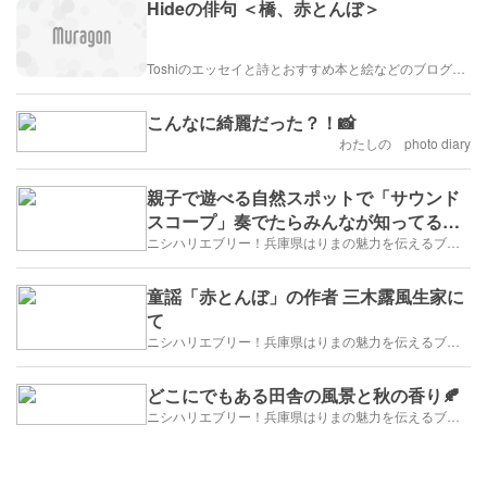
Hideの俳句 ＜橋、赤とんぼ＞
Toshiのエッセイと詩とおすすめ本と絵などのブログ by車戸都志春
こんなに綺麗だった？！📸
わたしの photo diary
親子で遊べる自然スポットで「サウンド
スコープ」奏でたらみんなが知ってるあ
のメロディーが♪♪
ニシハリエブリー！兵庫県はりまの魅力を伝えるブログ【西播磨】
童謡「赤とんぼ」の作者 三木露風生家に
て
ニシハリエブリー！兵庫県はりまの魅力を伝えるブログ【西播磨】
どこにでもある田舎の風景と秋の香り🍂
ニシハリエブリー！兵庫県はりまの魅力を伝えるブログ【西播磨】