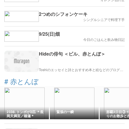
2つめのシフォンケーキ
シングルシニアで料理下手
9/25(日)畑
今日のごはんと飲み物日記
Hideの俳句 ＜ビル、赤とんぼ＞
Toshiのエッセイと詩とおすすめ本と絵などのブログ by車戸都志春
#
赤とんぼ
2338. トンボが2匹 ＊長
緊張の一瞬
那覇3日目③ 
岡天満宮／睡蓮＊
りのお散歩と
お夕食^0^