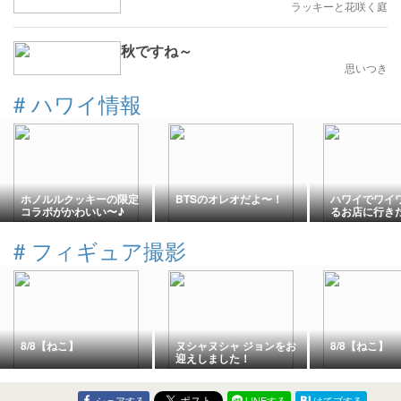
ラッキーと花咲く庭
秋ですね～
思いつき
#
ハワイ情報
ホノルルクッキーの限定
BTSのオレオだよ〜！
ハワイでワイ
コラボがかわいい〜♪
るお店に行き
#
フィギュア撮影
8/8【ねこ】
ヌシャヌシャ ジョンをお
8/8【ねこ】
迎えしました！
シェアする
LINEする
はてブする