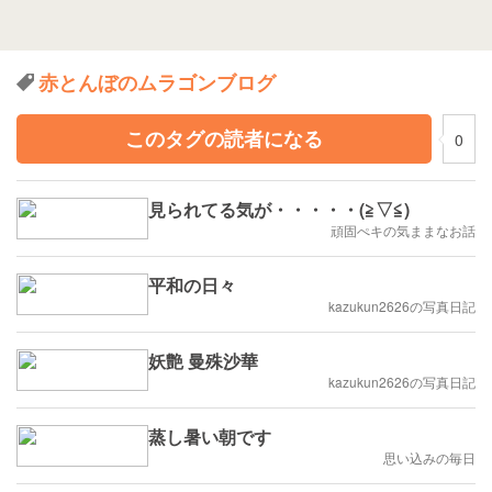
赤とんぼのムラゴンブログ
このタグの読者になる
0
見られてる気が・・・・・(≧▽≦)
頑固ぺキの気ままなお話
平和の日々
kazukun2626の写真日記
妖艶 曼殊沙華
kazukun2626の写真日記
蒸し暑い朝です
思い込みの毎日