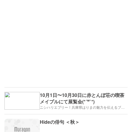
10月1日〜10月30日に赤とんぼ荘の喫茶
メイプルにて展覧会(*´꒳`*)
ニシハリエブリー！兵庫県はりまの魅力を伝えるブログ【西播磨】
Hideの俳句 ＜秋＞