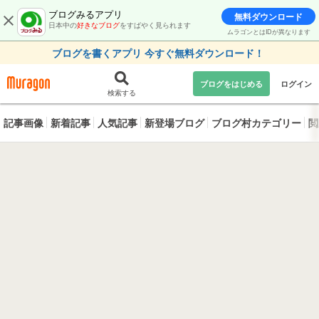
ブログみるアプリ
無料ダウンロード
日本中の
好きなブログ
をすばやく見られます
ムラゴンとはIDが異なります
ブログを書くアプリ 今すぐ無料ダウンロード！
ブログをはじめる
ログイン
検索する
記事画像
新着記事
人気記事
新登場ブログ
ブログ村カテゴリー
閲