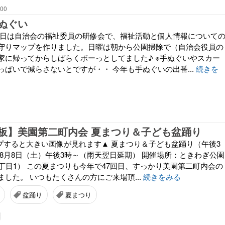
:00
ぬぐい
曜日は自治会の福祉委員の研修会で、福祉活動と個人情報について
守りマップを作りました。日曜は朝から公園掃除で（自治会役員の
家に帰ってからしばらくボーっとしてました♪ ※手ぬぐいやスカー
っぱいで減らさないとですが・・ 今年も手ぬぐいの出番...
続きを
板】美園第二町内会 夏まつり＆子ども盆踊り
ップすると大きい画像が見れます▲ 夏まつり＆子ども盆踊り（午後3
：8月8日（土）午後3時～（雨天翌日延期） 開催場所：ときわぎ公園
丁目1） この夏まつりも今年で47回目、すっかり美園第二町内会の
した。 いつもたくさんの方にご来場頂...
続きをみる
盆踊り
夏まつり