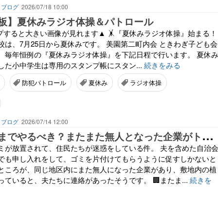
】ブログ
2026/07/18 10:00
板】夏休みラジオ体操＆パトロール
ップすると大きい画像が見れます▲ 🤸『夏休みラジオ体操』始まる！
校は、7月25日から夏休みです。 美園第二町内会 ときわぎ子ども会
、毎年恒例の『夏休みラジオ体操』を下記日程で行います。 夏休
した小中学生は専用のスタンプ帳にスタン...
続きをみる
防犯パトロール
夏休み
ラジオ体操
】ブログ
2026/07/14 12:00
自
治会はどこまでやるべき？またまた無人となった企業がトラブルのもとに…
ミが放置されて、住民たちが迷惑をしている件。 夫を含めた自治
でも申し入れをして、ゴミを片付けてもらうように促すしかないと
ところが、同じ地区内にまた無人になった企業があり、敷地内の植
ていると、夫たちに連絡があったそうです。 🏢またま...
続きを