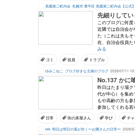
美園第二町内会
札幌市 豊平区 美園第二町内会【公式
このブログに何度
近隣では自治会が
た（これは夫もそ
在、自治会役員た
みる
ゴミ
役員
トラブル
ゆみこねこ
ブログ好きな主婦のブログ
2026/07/11 10
No.137 かに
昨日はたまり場クラ
代が中心）を集めて
もや高齢の方も参加
参加してくれる若者
日常
街の床屋さん
学び
チャ
rek
明日は明日の風が吹く〜お隣さんの日常〜
2026/0