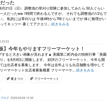
酷だった
6月21日（日） 調整池の草刈り部隊に参加してみたら 50人ぐらい
一人だったww 1時間で終わるんですが、 それでも調整池の1/2もで
。 私的には草刈りは 午後4時から7時ぐらいまでが 体に無理がい
時ってキッツー 暑くてアクエリ...
続きをみる
3 23:23
板】今年もやりますフリーマーケット！
タップすると大きい画像が見れます▲ 美園第二町内会の恒例行事「美園
つり」を8月8日に開催します。 好評のフリーマーケット、今年も開
しては出店者を募集します、 今年は去年よりも出店舗数を増やして
リーマーケット出店者募集概要 フリーマーケ...
続きをみる
夏まつり
フリーマーケット
】ブログ
2026/06/28 10:36