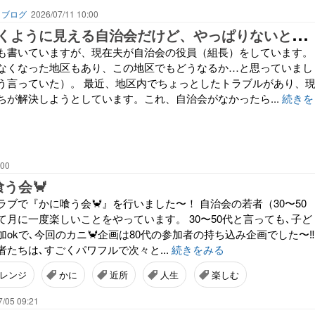
】ブログ
2026/07/11 10:00
先
細りしていくように見える自治会だけど、やっぱりないと困る？地域のトラブルを自治会役員たちが解決しようとしている話
も書いていますが、現在夫が自治会の役員（組長）をしています。
なくなった地区もあり、この地区でもどうなるか…と思っていまし
う言っていた）。 最近、地区内でちょっとしたトラブルがあり、
ちが解決しようとしています。これ、自治会がなかったら...
続きを
:00
喰う会🦀
ブで『かに喰う会🦀』を行いました〜！ 自治会の若者（30〜50
月に一度楽しいことをやっています。 30〜50代と言っても､子ど
okで､今回のカニ🦀企画は80代の参加者の持ち込み企画でした〜‼︎
たちは､すごくパワフルで次々と...
続きをみる
レンジ
かに
近所
人生
楽しむ
7/05 09:21