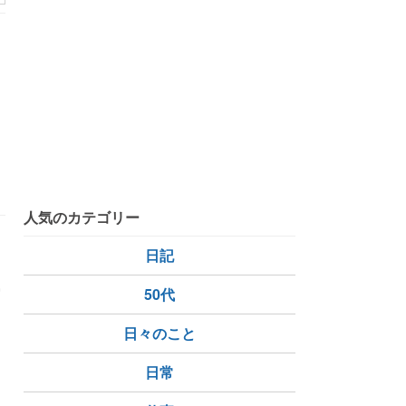
あ
人気のカテゴリー
日記
写
50代
日々のこと
工会議所
日常