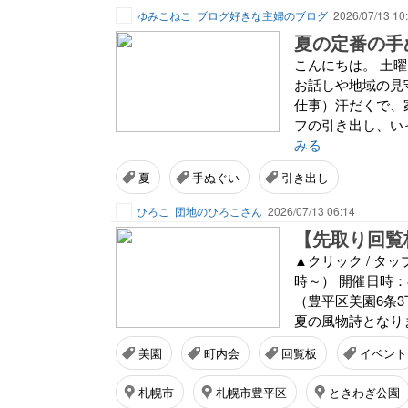
ゆみこねこ
ブログ好きな主婦のブログ
2026/07/13 10
夏の定番の手
こんにちは。 土
お話しや地域の見
仕事）汗だくで、
フの引き出し、い
みる
夏
手ぬぐい
引き出し
ひろこ
団地のひろこさん
2026/07/13 06:14
【先取り回覧
▲クリック / タ
時～） 開催日時
（豊平区美園6条3
夏の風物詩となりま
美園
町内会
回覧板
イベント
札幌市
札幌市豊平区
ときわぎ公園