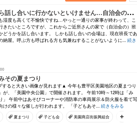
暑
い中これから話し合いに行かないといけません…自治会の班の規約を見直すらしいけど、なんで今なの？
も湿度も高くて不愉快ですね…やっと一通りの家事が終わって、こ
行きたいところですが、これからご近所さんの家で（自治会の）班
かどうかを話し合います。 しかも話し合いの会場は、現在班長で
の納屋。呼ぶ方も呼ばれる方も気兼ねすることがないように...
続き
:00
みその夏まつり
タップすると大きい画像が見れます▲ 今年も豊平区美園地区の夏まつり
」が、「美園中央公園」で開催されます。 午前10時～12時は「み
り」 午前中はあそびコーナーや消防車の車両展示＆防火服を着て
けの様々な催しが行われます。 「子どもあそ...
続きをみる
夏まつり
子ども会
美園商店街振興組合
札幌商