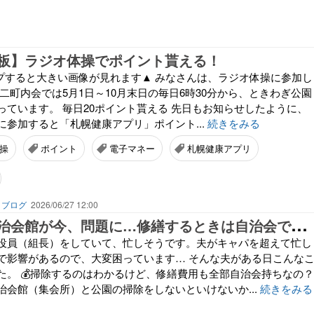
板】ラジオ体操でポイント貰える！
タップすると大きい画像が見れます▲ みなさんは、ラジオ体操に参加し
二町内会では5月1日～10月末日の毎日6時30分から、ときわぎ公園
っています。 毎日20ポイント貰える 先日もお知らせしたように、
に参加すると「札幌健康アプリ」ポイント...
続きをみる
操
ポイント
電子マネー
札幌健康アプリ
】ブログ
2026/06/27 12:00
老
朽化した自治会館が今、問題に…修繕するときは自治会で費用を負担するしかないの？
役員（組長）をしていて、忙しそうです。夫がキャパを超えて忙し
で影響があるので、大変困っています… そんな夫がある日こんな
た。 💰掃除するのはわかるけど、修繕費用も全部自治会持ちなの？
治会館（集会所）と公園の掃除をしないといけないか...
続きをみる