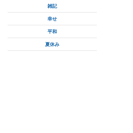
雑記
幸せ
平和
夏休み