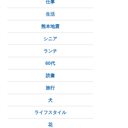
仕事
生活
熊本地震
み
シニア
ランチ
60代
読書
会
旅行
犬
ライフスタイル
花