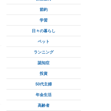
節約
学習
日々の暮らし
ペット
ランニング
認知症
投資
50代主婦
年金生活
高齢者