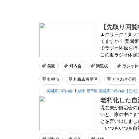
【先取り回覧
▲クリック / 
てますか？ 美園第
でラジオ体操を行
この度ラジオ体操
美園
町内会
回覧板
ラジオ体
札幌市
札幌市豊平区
ときわぎ公園
美園第二町内会
札幌市 豊平区 美園第二町内会【公式
現在夫が自治会の
いと、家の中にま
とを言い出しまし
「いつもいつも自
補助金
自治
会館