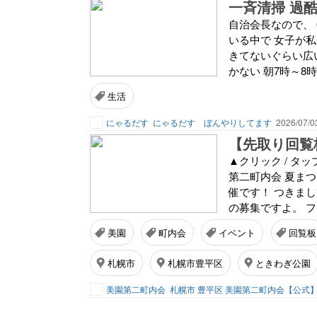
一斉清掃 過
自治会長なので、 
いる中で 女子が私
きてないぐらい広い
かない 朝7時～8
生活
にゃるだす
にゃるだす ぼんやりしてます
2026/07/0
【先取り回覧
▲クリック / 
第二町内会 夏ま
催です！ つきま
の募集ですよ。 フ
美園
町内会
イベント
回覧板
札幌市
札幌市豊平区
ときわぎ公園
美園第二町内会
札幌市 豊平区 美園第二町内会【公式