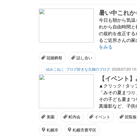
今日も朝から気温
れから自由時間と
の規約を改正する
るご近所さんの家
をみる
冠婚葬祭
話し合い
ゆみこねこ
ブログ好きな主婦のブログ
2026/07/20 10
【イベント】
▲クリック / 
「みその夏まつり
その子ども夏まつ
真撮影など、子供向
美園
町内会
イベント
回覧板
札幌市
札幌市豊平区