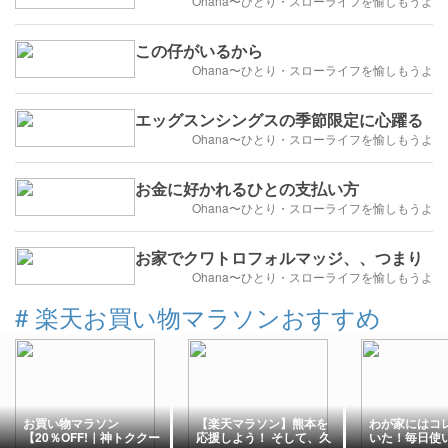
Ohana〜ひとり・スローライフを愉しもうよ
この仔がいるから
Ohana〜ひとり・スローライフを愉しもうよ
エッグスンシングスの季節限定に心躍る
Ohana〜ひとり・スローライフを愉しもうよ
お金に好かれるひとの支払い方
Ohana〜ひとり・スローライフを愉しもうよ
お家でクワトロフォルマッジ、、つまり
Ohana〜ひとり・スローライフを愉しもうよ
#
楽天お買い物マラソンおすすめ
お買い物マラソン
【楽天マラソン】熊本を
わが家にはコ
【20％OFF!｜神トククー
応援しよう！ そして、久
いた！毎日使