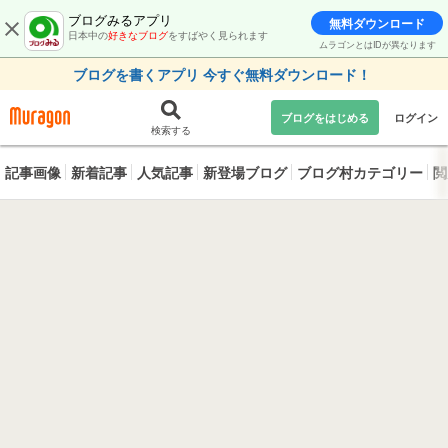
ブログみるアプリ
無料ダウンロード
日本中の
好きなブログ
をすばやく見られます
ムラゴンとはIDが異なります
ブログを書くアプリ 今すぐ無料ダウンロード！
ブログをはじめる
ログイン
検索する
記事画像
新着記事
人気記事
新登場ブログ
ブログ村カテゴリー
閲