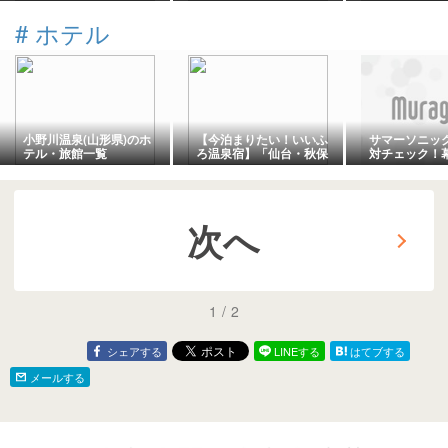
ポン対象】【新規限定ポ
しぶりのお出かけ・絶対
付きボウルが
イント＋9倍】
に失敗しないうどんと、
#
ホテル
古民家カフェで絶品かき
氷
小野川温泉(山形県)のホ
【今泊まりたい！いいふ
サマーソニッ
テル・旅館一覧
ろ温泉宿】「仙台・秋保
対チェック！
温泉」400年の歴史を誇
テルおすすめ
る老舗旅館を受け継ぐ宿
介
次へ
1
/
2
シェアする
LINEする
はてブする
メールする