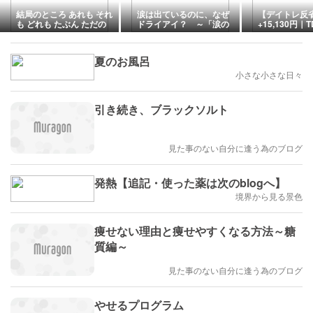
結局のところ あれも それ
涙は出ているのに、なぜ
【デイトレ反
も どれも たぶん ただの
ドライアイ？ ～「涙の
+15,130円｜
夏バテだよね
量」ではなく「涙の質」
サスで利益を
と自律神経がカギでした
レード【月10
～
戦】
夏のお風呂
小さな小さな日々
引き続き、ブラックソルト
見た事のない自分に逢う為のブログ
発熱【追記・使った薬は次のblogへ】
境界から見る景色
痩せない理由と痩せやすくなる方法～糖
質編～
見た事のない自分に逢う為のブログ
やせるプログラム