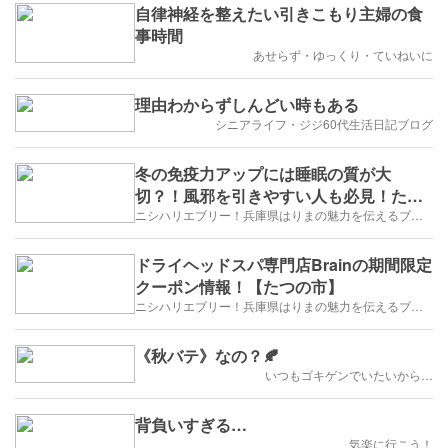
自律神経を整えたい引きこもり主婦の食
事時間
あせらず・ゆっくり・ていねいに
理由わからずしんどい時もある
シニアライフ・ジジ60代生活日記ブログ
冬の免疫力アップには睡眠の質が大
切？！風邪を引きやすい人も必見！たつ
の市ドライヘッドスパ専門店Brain
ニシハリエブリー！兵庫県はりまの魅力を伝えるブログ【西播磨】
ドライヘッドスパ専門店Brainの期間限定
クーポン情報！【たつの市】
ニシハリエブリー！兵庫県はりまの魅力を伝えるブログ【西播磨】
《秋バテ》なの？🍂
いつもゴキゲンでいたいから…
背負いすぎる…
気楽に行こう！