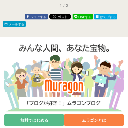
1
/
2
シェアする
LINEする
はてブする
メールする
無料ではじめる
ムラゴンとは