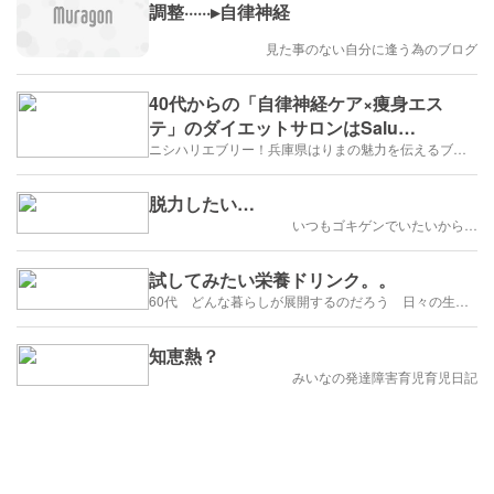
調整······▸自律神経
見た事のない自分に逢う為のブログ
40代からの「自律神経ケア×痩身エス
テ」のダイエットサロンはSalu
Sana【たつの市】
ニシハリエブリー！兵庫県はりまの魅力を伝えるブログ【西播磨】
脱力したい…
いつもゴキゲンでいたいから…
試してみたい栄養ドリンク。。
60代 どんな暮らしが展開するのだろう 日々の生活を楽しむように歩みたい
知恵熱？
みいなの発達障害育児育児日記