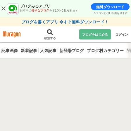
ブログみるアプリ
無料ダウンロード
日本中の
好きなブログ
をすばやく見られます
ムラゴンとはIDが異なります
ブログを書くアプリ 今すぐ無料ダウンロード！
ブログをはじめる
ログイン
検索する
記事画像
新着記事
人気記事
新登場ブログ
ブログ村カテゴリー
閲