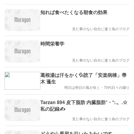
知れば食べたくなる朝食の効果
見た事のない自分に逢う為のブログ
時間栄養学
見た事のない自分に逢う為のブログ
葛根湯は汗をかく💦読了「安楽病棟」帚
木 蓬生
明日は明日の風が吹く・70代日々の綴り
Tarzan 894 皮下脂肪 内臓脂肪°・*:.。.☆
私の記録✍️
見た事のない自分に逢う為のブログ
どうやら風邪を引いたみたいです