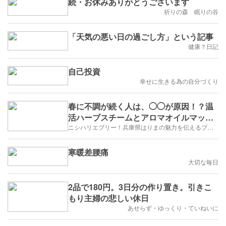
続・お休みありがとうございます
祈りの森 眠りの谷
「天気の悪い日の過ごし方」という記事
健康？日記
自己投資
幸せに生きる為の自分づくり
春に不調が続く人は、◯◯が原因！？温
活ハーブスチームとアロマオイルマッサ
ージ【たつの市】
ニシハリエブリー！兵庫県はりまの魅力を伝えるブログ【西播磨】
寒暖差腰痛
大切な毎日
2品で180円。3日分の作り置き。引きこ
もり主婦の悲しい休日
あせらず・ゆっくり・ていねいに