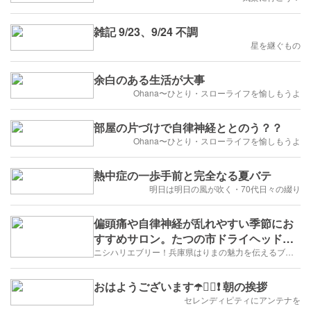
雑記 9/23、9/24 不調
星を継ぐもの
余白のある生活が大事
Ohana〜ひとり・スローライフを愉しもうよ
部屋の片づけで自律神経ととのう？？
Ohana〜ひとり・スローライフを愉しもうよ
熱中症の一歩手前と完全なる夏バテ
明日は明日の風が吹く・70代日々の綴り
偏頭痛や自律神経が乱れやすい季節にお
すすめサロン。たつの市ドライヘッドス
パ専門店Brain
ニシハリエブリー！兵庫県はりまの魅力を伝えるブログ【西播磨】
おはようございます☂️🙋‍♀️❗ 朝の挨拶
セレンディピティにアンテナを