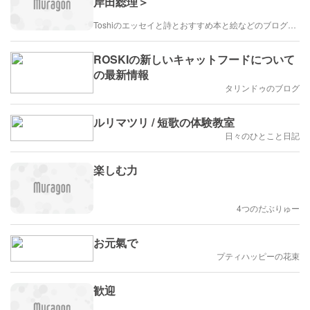
岸田総理＞
Toshiのエッセイと詩とおすすめ本と絵などのブログ by車戸都志春
ROSKIの新しいキャットフードについて
の最新情報
タリンドゥのブログ
ルリマツリ / 短歌の体験教室
日々のひとこと日記
楽しむ力
4つのだぶりゅー
お元氣で
プティハッピーの花束
歓迎