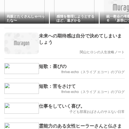
両親とたくさんしゃべっ
感情を整理しようとする
統一教会の考
たな〜
ほど、遠ざかる
６ 「原罪に
る」
未来への期待感は自分で決めてしまいま
しょう
関山ヒロシの人生攻略ノート
短歌：喜びの
thrive-echo（スライブ エコー）のブログ
短歌：苦をさけて
thrive-echo（スライブ エコー）のブログ
仕事をしていく喜び。
子ども部屋おばさんのサエない日常
霊能力のある女性ヒーラーさんと仏さま