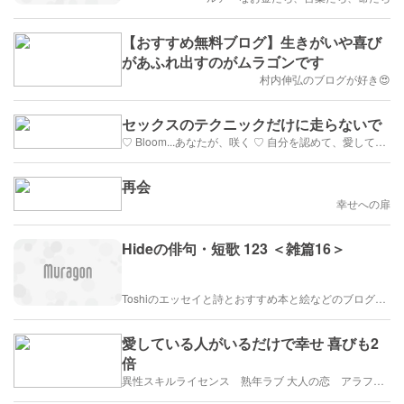
【おすすめ無料ブログ】生きがいや喜び
があふれ出すのがムラゴンです
村内伸弘のブログが好き😍
セックスのテクニックだけに走らないで
♡ Bloom...あなたが、咲く ♡ 自分を認めて、愛して、女性の悦びを生きる
再会
幸せへの扉
Hideの俳句・短歌 123 ＜雑篇16＞
Toshiのエッセイと詩とおすすめ本と絵などのブログ by車戸都志春
愛している人がいるだけで幸せ 喜びも2
倍
異性スキルライセンス 熟年ラブ 大人の恋 アラフィフ・アラカンブログ