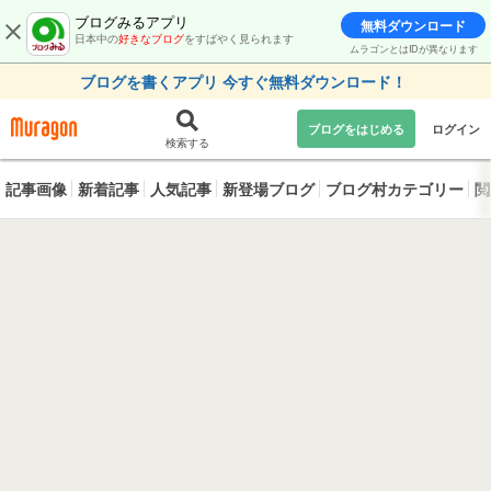
ブログみるアプリ
無料ダウンロード
日本中の
好きなブログ
をすばやく見られます
ムラゴンとはIDが異なります
ブログを書くアプリ 今すぐ無料ダウンロード！
ブログをはじめる
ログイン
検索する
記事画像
新着記事
人気記事
新登場ブログ
ブログ村カテゴリー
閲