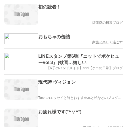
初の読者！
紅蓮愛の日常ブログ
おもちゃの缶詰
家族と楽しく過ごす
LINEスタンプ第6弾『ニットでポケヒュ
ーvol.3』{歓喜…嬉しい
【K子のハンドメイド】and【ケコの日常】ブログ
現代詩 ヴィジョン
Toshiのエッセイと詩とおすすめ本と絵などのブログ by車戸都志春
お疲れ様です(*^▽^*)