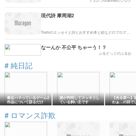
アズレンchannelのブログ
現代詩 摩周湖2
Toshiのエッセイと詩とおすすめ本と絵などのブログ by車戸都志春
なーんか 不公平 ちゃーう！？
ぶるどっぐのぶるお
#
純日記
最近ハマっているゲーム2
謎が判明してスッキリし
【光る君へ】
作品について語るだけ
ている飼い主です
わぁ…の回で
#
ロマンス詐欺