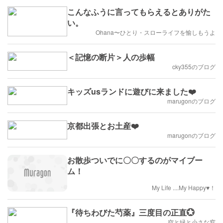
こんなふうに言ってもらえるとありがた
い。
Ohana〜ひとり・スローライフを愉しもうよ
＜記憶の断片＞人の歩幅
cky355のブログ
キッズusランドに遊びに来ました❤️
marugonのブログ
京都出張とお土産❤️
marugonのブログ
お散歩ついでに〇〇するのがマイブー
ム！
My Life ....My Happy♥！
『待ちわびた芍薬』三度目の正直💮
空と緑と小さな窓