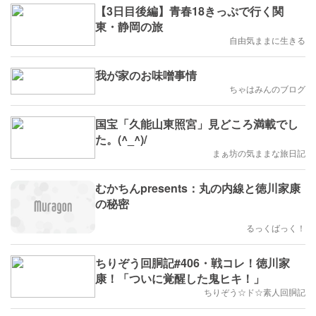
【3日目後編】青春18きっぷで行く関
東・静岡の旅
自由気ままに生きる
我が家のお味噌事情
ちゃはみんのブログ
国宝「久能山東照宮」見どころ満載でし
た。(^_^)/
まぁ坊の気ままな旅日記
むかちんpresents：丸の内線と徳川家康
の秘密
るっくばっく！
ちりぞう回胴記#406・戦コレ！徳川家
康！「ついに覚醒した鬼ヒキ！」
ちりぞう☆ド☆素人回胴記