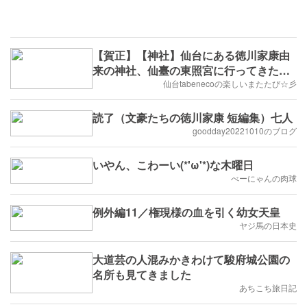
【賀正】【神社】仙台にある徳川家康由
来の神社、仙臺の東照宮に行ってきたじ
ょ(๑ÒωÓ๑)
仙台tabenecoの楽しいまたたび☆彡
読了（文豪たちの徳川家康 短編集）七人
goodday20221010のブログ
いやん、こわーい(*'ω'*)な木曜日
べーにゃんの肉球
例外編11／権現様の血を引く幼女天皇
ヤジ馬の日本史
大道芸の人混みかきわけて駿府城公園の
名所も見てきました
あちこち旅日記