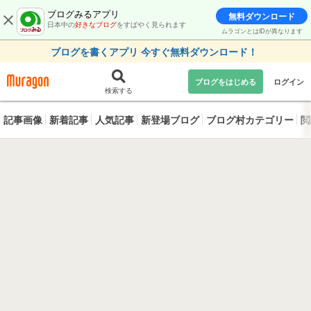
ブログみるアプリ
無料ダウンロード
日本中の
好きなブログ
をすばやく見られます
ムラゴンとはIDが異なります
ブログを書くアプリ 今すぐ無料ダウンロード！
ブログをはじめる
ログイン
検索する
記事画像
新着記事
人気記事
新登場ブログ
ブログ村カテゴリー
閲