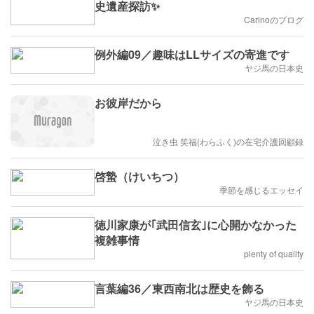
史遺産探訪✨
Carinoのブログ
例外編09／趣味はLLサイズの寄進です
ヤジ馬の日本史
お彼岸だから
泣き虫 笑福(わらふく)の在宅介護回顧録
啓蟄（けいちつ）
季節を感じるエッセイ
徳川家康が｢武田信玄｣に心開かなかった
複雑事情
plenty of quality
言葉編36／東西南北は歴史を飾る
ヤジ馬の日本史