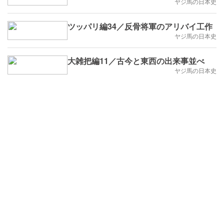
ヤジ馬の日本史
ツッパリ編34／反骨将軍のアリバイ工作
ヤジ馬の日本史
大雑把編11／古今と東西の出来事並べ
ヤジ馬の日本史