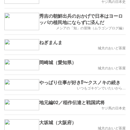
ヤジ馬の日本史
秀吉の朝鮮出兵のおかげで日本はヨーロ
ッパの植民地にならずに済んだ
メシアの「知」の冒険（ムラゴンブログ編）
ねぎまんま
城犬のおいど茶屋
岡崎城（愛知県）
城犬のおいど茶屋
やっぱり仕事が好き⁉️〜クスノキの続き
いつもゴキゲンでいたいから…
地元編02／稲作伝達と戦国武将
ヤジ馬の日本史
大坂城（大阪府）
城犬のおいど茶屋