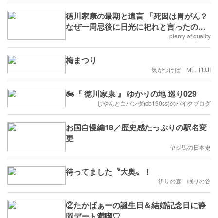
徳川家康の最期と遺言 「死因は胃がん？
なぜ一周忌後に日光に祀れと言ったの
か」
plenty of quality
梅まつり
気がつけば Mt．FUJI
🏍️『 徳川家康 』 ゆかりの地 巡り029
じやんと白パンダ(cb190ss)のバイクブログ
お国自慢編18／歴史感たっぷりの駅名変
更
ヤジ馬の日本史
待ってました〝大奥〟！
祈りの森 眠りの谷
②たかばぁーの誕生日＆結婚記念日に静
岡デート満喫♡