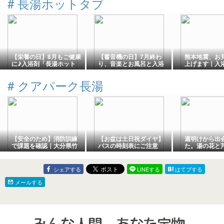
#
長湯ホットタブ
【栄養の日】8月もご健康
【蓄音機の日】7月終わ
熊本地震、お
に♪入浴剤「長湯ホット
り、音楽とお風呂と入浴
上げます｜入
タブ」｜大分県竹田市長
剤「長湯ホットタブ」｜
ホットタブ」
湯温泉のお土産
大分県竹田市長湯温泉の
田市長湯温泉
#
クアパーク長湯
お土産
【安全のため】消防訓練
【お盆は土日祝ダイヤ】
週明けから出
で課題を確認｜大分県竹
バスの時刻表にご注意
た。湯の花と
田市長湯温泉ホテル「ク
を！｜大分県竹田市長湯
大分県竹田市
アパーク長湯」
温泉ホテル「クアパーク
テル「クアパ
長湯」
シェアする
LINEする
はてブする
メールする