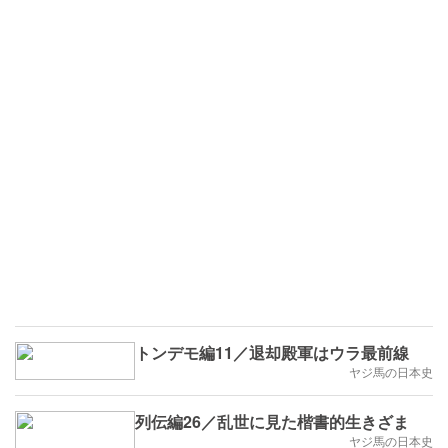
トンデモ編11／退却殿軍はウラ最前線
ヤジ馬の日本史
列伝編26／乱世に見た楷書的生きざま
ヤジ馬の日本史