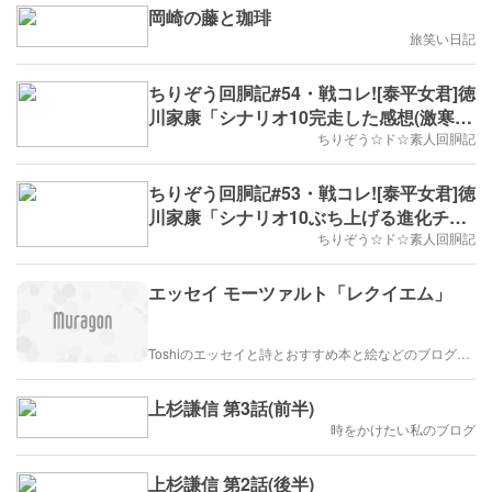
岡崎の藤と珈琲
旅笑い日記
ちりぞう回胴記#54・戦コレ![泰平女君]徳
川家康「シナリオ10完走した感想(激寒ギ
ャグ)」
ちりぞう☆ド☆素人回胴記
ちりぞう回胴記#53・戦コレ![泰平女君]徳
川家康「シナリオ10ぶち上げる進化チャ
ンス」
ちりぞう☆ド☆素人回胴記
エッセイ モーツァルト「レクイエム」
Toshiのエッセイと詩とおすすめ本と絵などのブログ by車戸都志春
上杉謙信 第3話(前半)
時をかけたい私のブログ
上杉謙信 第2話(後半)