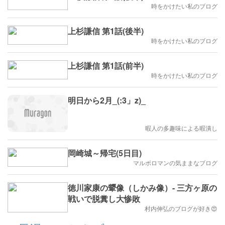
時をかけたい私のブログ
上杉謙信 第1話(後半)
時をかけたい私のブログ
上杉謙信 第1話(前半)
時をかけたい私のブログ
明日から2月_(:3」z)_
暇人の多趣味による暇潰し
岡崎城～帰宅(5日目)
マルボロマンの気ままなブログ
徳川家康の顰像（しかみ像）- 三方ヶ原の
戦いで脱糞し大惨敗
村内伸弘のブログが好き😍