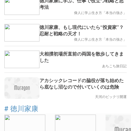
徳川家康に学ぶ、仕事で役立つ戦略と思
考法
偉人に学ぶ生き方「本当の強さ」
徳川家康、もし現代にいたら“投資家”？
忍耐と戦略の天才！
偉人に学ぶ生き方「本当の強さ」
大相撲初場所直前の両国を散歩してきま
した
あちこち旅日記
アカシックレコードの脇役が落ち始めた
ら底なし沼なので付いていくのは危険
天河のビックリ開運
#
徳川家康