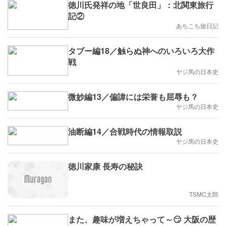
徳川氏発祥の地「世良田」：北関東旅行
記②
あちこち旅日記
タブー編18／触らぬ神へのいろいろ大作
戦
ヤジ馬の日本史
微妙編13／偏諱には栄誉も屈辱も？
ヤジ馬の日本史
油断編14／合戦時代の情報取説
ヤジ馬の日本史
徳川家康 長寿の秘訣
TSMC太郎
また、趣味が増えちゃって～😏 大阪の歴