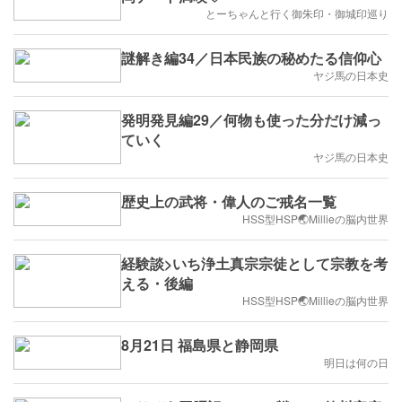
とーちゃんと行く御朱印・御城印巡り
謎解き編34／日本民族の秘めたる信仰心
ヤジ馬の日本史
発明発見編29／何物も使った分だけ減っ
ていく
ヤジ馬の日本史
歴史上の武将・偉人のご戒名一覧
HSS型HSP🌏Millieの脳内世界
経験談>いち浄土真宗宗徒として宗教を考
える・後編
HSS型HSP🌏Millieの脳内世界
8月21日 福島県と静岡県
明日は何の日