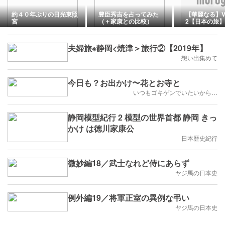
約４０年ぶりの日光東照
豊臣秀吉を占ってみた
【華麗なる】V
宮
（＋家康との比較）
2【日本の旅】
夫婦旅※静岡<焼津＞旅行②【2019年】
想い出集めて
今日も？お出かけ〜花とお寺と
いつもゴキゲンでいたいから…
静岡模型紀行 2 模型の世界首都 静岡 きっ
かけ は徳川家康公
日本歴史紀行
微妙編18／武士なれど侍にあらず
ヤジ馬の日本史
例外編19／将軍正室の異例な弔い
ヤジ馬の日本史