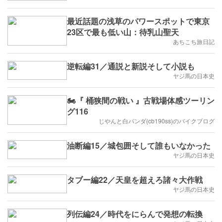
最近話題の浅草のパワースポットで東京
23区で最も低い山：待乳山聖天
あちこち旅日記
逆転編31／通説と新説そして小説も
ヤジ馬の日本史
🏍️『 桶狭間の戦い 』古戦場体感ツーリン
グ116
じやんと白パンダ(cb190ss)のバイクブログ
油断編15／城包囲そして誰もいなかった
ヤジ馬の日本史
タブー編22／天皇を超えろ諸々大作戦
ヤジ馬の日本史
列伝編24／時代をにらんで発想の転換