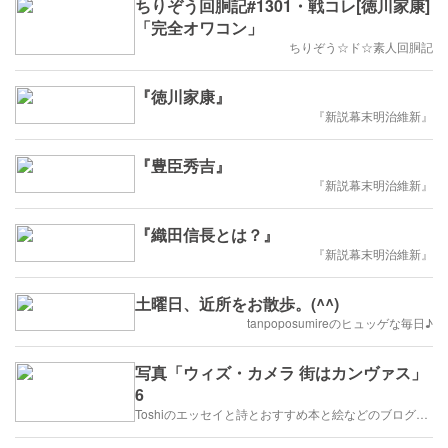
ちりぞう回胴記#1301・戦コレ[徳川家康]
「完全オワコン」
ちりぞう☆ド☆素人回胴記
『徳川家康』
『新説幕末明治維新』
『豊臣秀吉』
『新説幕末明治維新』
『織田信長とは？』
『新説幕末明治維新』
土曜日、近所をお散歩。(^^)
tanpoposumireのヒュッゲな毎日♪
写真「ウィズ・カメラ 街はカンヴァス」
6
Toshiのエッセイと詩とおすすめ本と絵などのブログ by車戸都志春