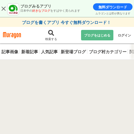
ブログみるアプリ
無料ダウンロード
日本中の
好きなブログ
をすばやく見られます
ムラゴンとはIDが異なります
ブログを書くアプリ 今すぐ無料ダウンロード！
ブログをはじめる
ログイン
検索する
記事画像
新着記事
人気記事
新登場ブログ
ブログ村カテゴリー
閲