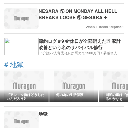
NESARA 🌎 ON MONDAY ALL HELL
BREAKS LOOSE 🌏 GESARA ➕
When I Dream ~reprise~
節約ログ＃9 💸休日が全部消えた!? 家計
改善という名のサバイバル修行
3K介護×2人育児×ほぼ1馬力で1500万円！夢破れ人生のドM攻略記
#
地獄
『アレ』今俺はどうした
何の為の生活保護
国民の事は『
いんだろう❓
るのかなぁ
地獄