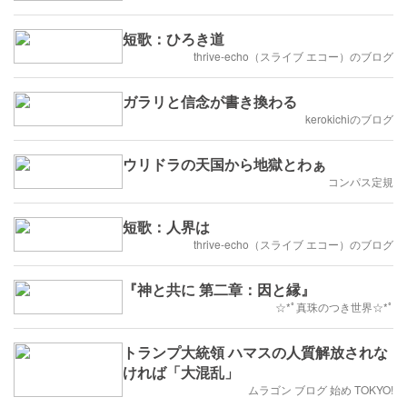
短歌：ひろき道
thrive-echo（スライブ エコー）のブログ
ガラリと信念が書き換わる
kerokichiのブログ
ウリドラの天国から地獄とわぁ
コンパス定規
短歌：人界は
thrive-echo（スライブ エコー）のブログ
『神と共に 第二章：因と縁』
☆*ﾟ真珠のつき世界☆*ﾟ
トランプ大統領 ハマスの人質解放されな
ければ「大混乱」
ムラゴン ブログ 始め TOKYO!