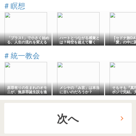
#
瞑想
「プラス1」で小さく始め
ハートとつながる感覚と
【セドナ旅DA
る、人生の流れを変える
は？時空を超えて響く
「愛」の中に
シンプルな習慣
「ハートの歌」
りばめられて
て〜エアポー
#
統一教会
原罪有りの生まれのオモ
メシヤの「み言」は本当
そもそも『真
ニが、無原罪誕生説を進
に古いのだろうか？
ボジで完結。
めることの弊害・・・
は、動機が悪
け取らない。
次へ