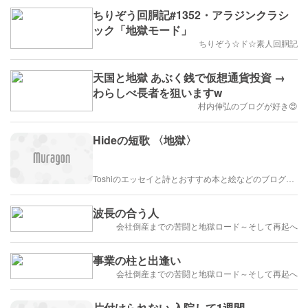
ちりぞう回胴記#1352・アラジンクラシ
ック「地獄モード」
ちりぞう☆ド☆素人回胴記
天国と地獄 あぶく銭で仮想通貨投資 →
わらしべ長者を狙いますw
村内伸弘のブログが好き😍
Hideの短歌 〈地獄〉
Toshiのエッセイと詩とおすすめ本と絵などのブログ by車戸都志春
波長の合う人
会社倒産までの苦闘と地獄ロード～そして再起へ
事業の柱と出逢い
会社倒産までの苦闘と地獄ロード～そして再起へ
片付けられない 入院して1週間