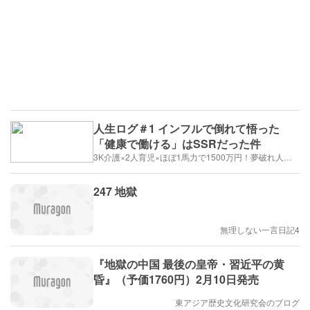
人生ログ＃1 インフルで倒れて悟った
「健康で働ける」はSSRだった件
3K介護×2人育児×ほぼ1馬力で1500万円！夢破れ人生のドM攻略記
247 地獄
無理しない一言日記4
『地獄の中国 最後の皇帝・習近平の黄
昏』（予価1760円）2月10日発売
東アジア歴史文化研究会のブログ