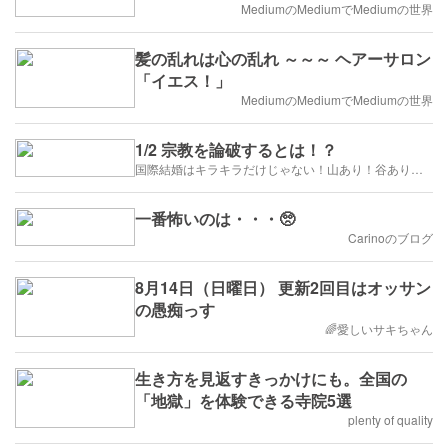
MediumのMediumでMediumの世界
髪の乱れは心の乱れ ～～～ ヘアーサロン
「イエス！」
MediumのMediumでMediumの世界
1/2 宗教を論破するとは！？
国際結婚はキラキラだけじゃない！山あり！谷あり！闇もある！？
一番怖いのは・・・🥺
Carinoのブログ
8月14日（日曜日） 更新2回目はオッサン
の愚痴っす
🌈愛しいサキちゃん
生き方を見返すきっかけにも。全国の
「地獄」を体験できる寺院5選
plenty of quality