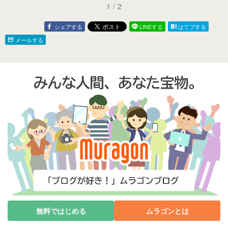
1
/
2
シェアする
LINEする
はてブする
メールする
無料ではじめる
ムラゴンとは