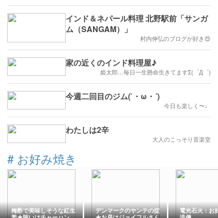
インド＆ネパール料理 北野駅前「サンガ
ム（SANGAM）」
村内伸弘のブログが好き😍
家の近くのインド料理屋♪
姫太郎…毎日一生懸命生きてますΣ(゜Д゜)
今週二回目のジム(`・ω・´)
今日も楽しく〜♩
わたしは2辛
大人のこっそり音楽堂
#
お好み焼き
梅酢で美味しそうな紅生
デンマークのヤンテの掟
電光石火：お
姜★賄いはチャーハン
★お昼はジョイフルさん
流儀