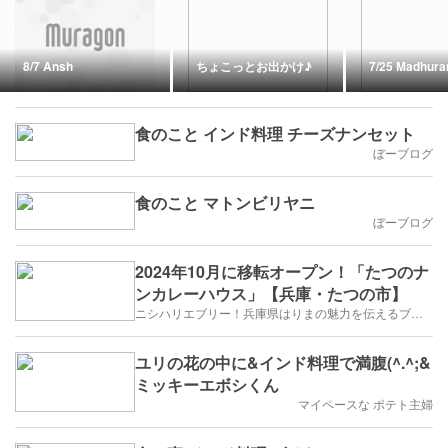
8/7 Ansh
ちょこっとお出かけ♪
7/25 Madhura
食のこと インド料理 チーズナンセット
ぼーブログ
食のこと マトンビリヤニ
ぼーブログ
2024年10月に移転オープン！「たつのナ
ンカレーハウス」【兵庫・たつの市】
ニシハリエブリー！兵庫県はりまの魅力を伝えるブログ【西播磨】
ユリの花の中に&インド料理で満腹(^.^;&
ミッキーエボシくん
マイペースな ポテト主婦