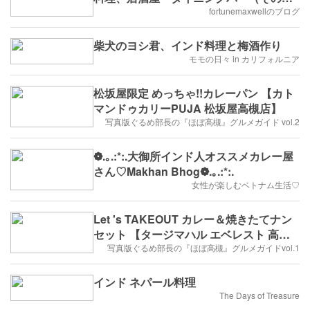
他）
fortunemaxwellのブログ
柴犬のヨシ君、インド料理と梅酒作り
モモの日々 in カリフォルニア
松坂屋限定 めっちゃ!!カレーパン 【カト
マンドゥカリーPUJA 松坂屋高槻店】
写真版ぐるめ部長の『ほぼ高槻』グルメガイド vol.2
❁.｡.:*:.大御所インド人オススメカレー屋
さん♡Makhan Bhog❁.｡.:*:.
女性が楽しむベトナム生活♡
Let 's TAKEOUT カレー＆焼きたてナン
セット 【タージマハル エベレスト 高槻
店】
写真版ぐるめ部長の『ほぼ高槻』グルメガイドvol.1
インド ネパール料理
The Days of Treasure