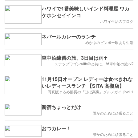
ハワイで1番美味しいインド料理屋 ワカ
ケホンセイインコ
ハワイ生活のブログ
ネパールカレーのランチ
めかぶのビンボー暇あり生活
車中泊練習の旅、3日目は雨☂️
ステップワゴンwith🐶と共に、🔰車中泊の旅へ⁉️
11月15日オープン レディーは食べきれな
いレディースランチ 【SITA 高槻店】
写真版ぐるめ部長の『ほぼ高槻』グルメガイドvol.1
新宿ちょっとだけ
誰かのために頑張ること
おつカレー！
誰かのために頑張ること