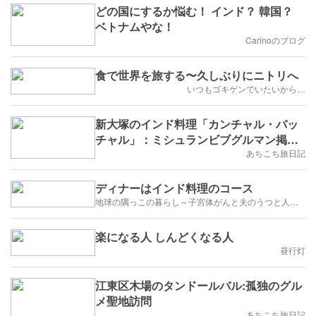
どの国にするか悩む！ インド？ 韓国？
ベトナムやな！
Carinoのブログ
食で世界を旅する〜久しぶりにニトリへ
いつもゴキゲンでいたいから…
新大塚のインド料理「カンチャル・バッ
チャル」：ミシュランビブグルマン掲載
店
あちこち旅日記
ディナーはインド料理のコース
地球の隅っこの暮らし～子宮体がんと夫のうつと人生のかたち
楽になる人 しんどくなる人
昼行灯
江東区木場のタンドールバル:孤独のグル
メ聖地訪問
あちこち旅日記