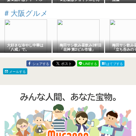
#
大阪グルメ
大好きな冷やし中華は
梅田サシ飲み昼飲み2軒目
梅田サシ飲み
「八戒」で。
「花神 第2ビル市場」
「立ち呑みの
シェアする
LINEする
はてブする
メールする