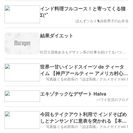
インド料理フルコース！と寄ってくる猫
Σ(*ﾟ
ぽんずソルト🐈自炊男子のお弁当
結果ダイエット
社労士資格あるもデザイン系の仕事を続けてるバツイチ女のブログ
世界一甘いインドスイーツ de ティータ
イム 【神戸アールティー アメリカ村心斎
橋ビッグステップ店】
写真版ぐるめ部長の『ほぼ高槻』グルメガイドvol.1
エキゾチックなデザート Halva
ハワイ生活のブログ
今回もテイクアウト利用で インドそばめ
しとナンサンドに意表を突かれる 【本格
インド料理 SAVERA】
写真版ぐるめ部長の『ほぼ高槻』グルメガイドvol.1