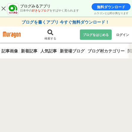
ブログみるアプリ
無料ダウンロード
日本中の
好きなブログ
をすばやく見られます
ムラゴンとはIDが異なります
ブログを書くアプリ 今すぐ無料ダウンロード！
ブログをはじめる
ログイン
検索する
記事画像
新着記事
人気記事
新登場ブログ
ブログ村カテゴリー
閲