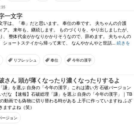
:35
字一文字
文字は、「奉」だと思います。 奉仕の奉です。 夫ちゃんの介護
ィア。 来年も、継続します。 ものづくりを、やり出しましたが、
り、 整体代金がかなりかかりそうなので、辞めます。 夫ちゃんの
、ショートステイから帰って来て、 なんやかんやと世話...
続きを
リフレッシュ
奉仕
今年の漢字
4
破さん 頭が薄くなったり濃くなったりするよ
「謙」を選ぶ 自身の「今年の漢字」これは濃い方 石破バージョン
いだな 【速報】石破総理「謙」を選ぶ 自身の「今年の漢字」｜TB
G 一本の動画でも偽物に切り替わる時がある 上手に作っていますね ふざ
きますよね（笑）
バージョン