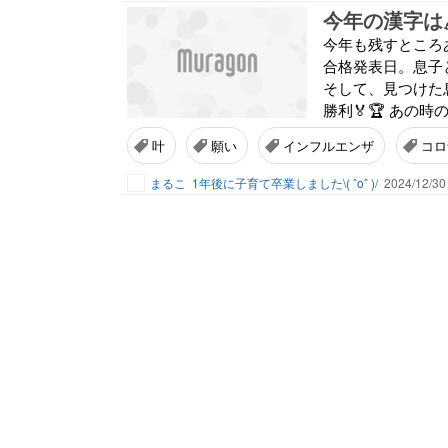
今年の漢字は
今年も残すところ
合格発表日。息子
そして、見つけた
勝利🏅🏆 あの
叶
願い
インフルエンザ
コロ
まるこ
1年後に子育て卒業しました\( ˆoˆ )/
2024/12/30