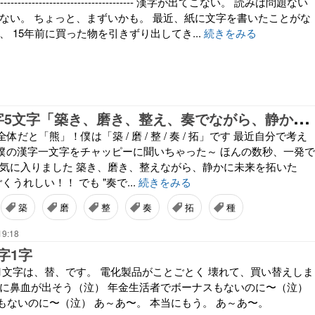
---------------------------------------------- 漢字が出てこない。 読みは問題ない
けない。 ちょっと、まずいかも。 最近、紙に文字を書いたことがな
、 15年前に買った物を引きずり出してき...
続きをみる
令
和7年の漢字5文字「築き、磨き、整え、奏でながら、静かに未来を拓いた年」
だと「熊」！僕は「築 / 磨 / 整 / 奏 / 拓」です 最近自分で考え
年の僕の漢字一文字をチャッピーに聞いちゃった～ ほんの数秒、一発で
で気に入りました 築き、磨き、整えながら、静かに未来を拓いた
くうれしい！！ でも "奏で...
続きをみる
築
磨
整
奏
拓
種
19:18
字1字
1文字は、替、です。 電化製品がことごとく 壊れて、買い替えしま
費に鼻血が出そう（泣） 年金生活者でボーナスもないのに〜（泣）
もないのに〜（泣） あ～あ〜。 本当にもう。 あ～あ〜。