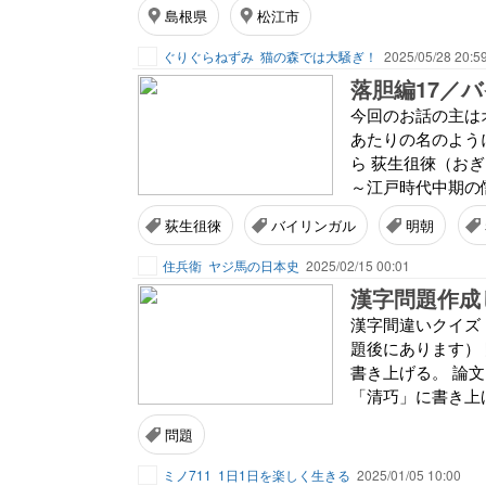
島根県
松江市
ぐりぐらねずみ
猫の森では大騒ぎ！
2025/05/28 20:5
落胆編17／
今回のお話の主は
あたりの名のよう
ら 荻生徂徠（おぎ
～江戸時代中期の
荻生徂徠
バイリンガル
明朝
住兵衛
ヤジ馬の日本史
2025/02/15 00:01
漢字問題作成
漢字間違いクイズ
題後にあります）
書き上げる。 論
「清巧」に書き上げ
問題
ミノ711
1日1日を楽しく生きる
2025/01/05 10:00