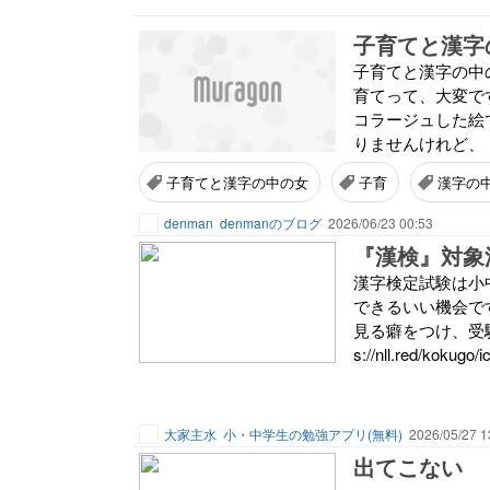
子育てと漢字
子育てと漢字の中の女
育てって、大変で
コラージュした絵
りませんけれど、 
子育てと漢字の中の女
子育
漢字の
denman
denmanのブログ
2026/06/23 00:53
『漢検』対象
漢字検定試験は小
できるいい機会で
見る癖をつけ、受験
s://nll.red/kokugo/
大家主水
小・中学生の勉強アプリ(無料)
2026/05/27 1
出てこない