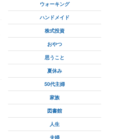
ウォーキング
ハンドメイド
株式投資
人
な
おやつ
思うこと
国語会話
夏休み
50代主婦
家族
図書館
人生
夫婦