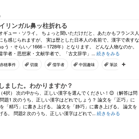
9
バイリンガル鼻ッ柱折れる
オギュー・ソライ。 ちょっと聞いただけだと、あたかもフランス
にも感じられますが、 実は歴とした日本人の名前で、漢字で表す
ゅう・そらい／1666－1728年）となります。 どんな人物なのか。
儒学者・思想家・文献学者で、「古文辞学」...
続きをみる
赤穂事件
切腹
儒学者
中国趣味
筆談
中
しました。わかりますか？
（4択） 次の中から、正しい漢字を選んでください！😊（解答は問
 問題1 次のうち、正しい漢字はどれでしょう？ 論文を「正巧」に
文を「精巧」に書き上げる。 論文を「静巧」に書き上げる。 論文を
る。 問題2 次のうち、正しい漢字はどれで...
続きをみる