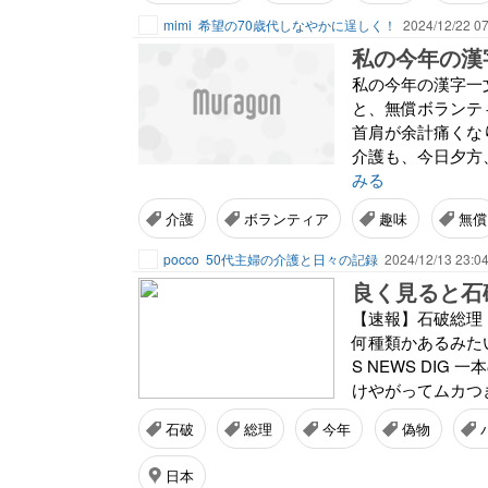
mimi
希望の70歳代しなやかに逞しく！
2024/12/22 07
私の今年の漢
私の今年の漢字一
と、無償ボランテ
首肩が余計痛くな
介護も、今日夕方
みる
介護
ボランティア
趣味
無償
pocco
50代主婦の介護と日々の記録
2024/12/13 23:0
良く見ると石
【速報】石破総理
何種類かあるみた
S NEWS DI
けやがってムカつ
石破
総理
今年
偽物
日本