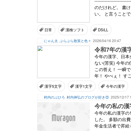
-----------------
のだけれど。 書
い。 と言うことで
日常
漢検ソフト
DSiLL
にゃん太
ぶらぶら散策と色々
2026/04/16 20:47
今年の漢字、日本全体
ない(苦笑) 今
この答え！ 一瞬
年！ やべぇ！ すご
漢字5文字
漢字1文字
今年の漢字
村内のぶひろ
村内伸弘のブログが好き😍
2025/12/17 
今年の私の漢
今年の私の漢字の
した。 多額の出
年金生活者で昇給