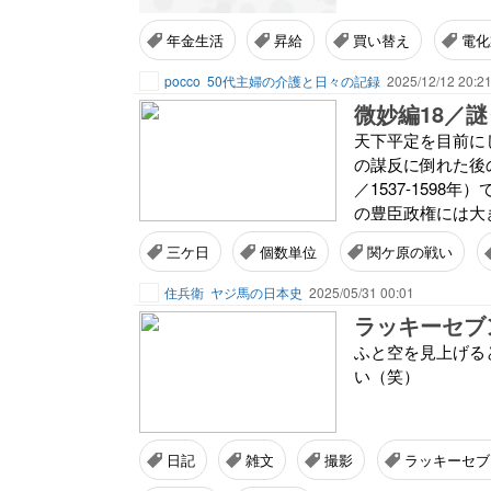
年金生活
昇給
買い替え
電化
pocco
50代主婦の介護と日々の記録
2025/12/12 20:2
微妙編18／
天下平定を目前にした
の謀反に倒れた後
／1537-159
の豊臣政権には大き
三ケ日
個数単位
関ケ原の戦い
住兵衛
ヤジ馬の日本史
2025/05/31 00:01
ラッキーセブ
ふと空を見上げる
い（笑）
日記
雑文
撮影
ラッキーセブ