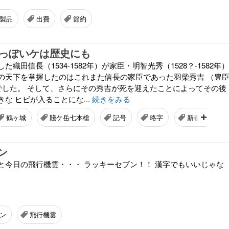
製品
出費
節約
1
謎っぽいケは歴史にも
織田信長（1534-1582年）が家臣・明智光秀（1528？-1582年）
の天下を掌握したのはこれまた信長の家臣であった羽柴秀吉 （豊
8年）でした。 そして、さらにその秀吉が死を迎えたことによってその後
な ヒビが入ることにな...
続きをみる
鶴ヶ城
賤ケ岳七本槍
記号
略字
新春三が日
ン
と今日の飛行機雲・・・ ラッキーセブン！！ 漢字でもいいじゃな
ン
飛行機雲