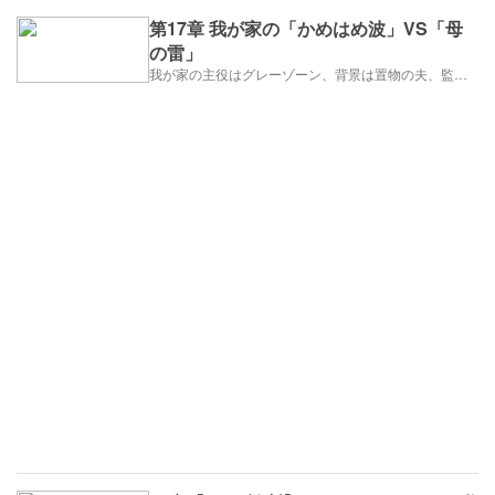
第17章 我が家の「かめはめ波」VS「母
の雷」
我が家の主役はグレーゾーン、背景は置物の夫、監督はズボラな私