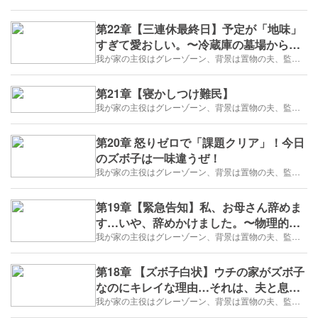
第22章【三連休最終日】予定が「地味」
すぎて愛おしい。〜冷蔵庫の墓場から生
まれた弁当を携えて〜
我が家の主役はグレーゾーン、背景は置物の夫、監督はズボラな私
第21章【寝かしつけ難民】
我が家の主役はグレーゾーン、背景は置物の夫、監督はズボラな私
第20章 怒りゼロで「課題クリア」！今日
のズボ子は一味違うぜ！
我が家の主役はグレーゾーン、背景は置物の夫、監督はズボラな私
第19章【緊急告知】私、お母さん辞めま
す…いや、辞めかけました。〜物理的距
離で世界平和を守る、ずぼこの葛藤〜
我が家の主役はグレーゾーン、背景は置物の夫、監督はズボラな私
第18章 【ズボ子白状】ウチの家がズボ子
なのにキレイな理由…それは、夫と息子
を「物理的に排除」してるから！
我が家の主役はグレーゾーン、背景は置物の夫、監督はズボラな私