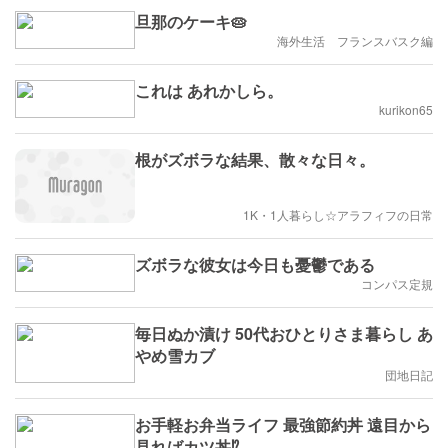
旦那のケーキ🥧
海外生活 フランスバスク編
これは あれかしら。
kurikon65
根がズボラな結果、散々な日々。
1K・1人暮らし☆アラフィフの日常
ズボラな彼女は今日も憂鬱である
コンパス定規
毎日ぬか漬け 50代おひとりさま暮らし あ
やめ雪カブ
団地日記
お手軽お弁当ライフ 最強節約丼 遠目から
見ればカツ丼⁉︎