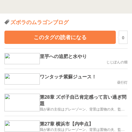
ズボラのムラゴンブログ
このタグの読者になる
0
里芋への追肥と水やり
じじぽんの畑
ワンタッチ紫蘇ジュース！
昼行灯
第28章 ズボ子自己肯定感って言い過ぎ問
題
我が家の主役はグレーゾーン、背景は置物の夫、監督はズボラな私
第27章 横浜市【内申点】
我が家の主役はグレーゾーン、背景は置物の夫、監督はズボラな私