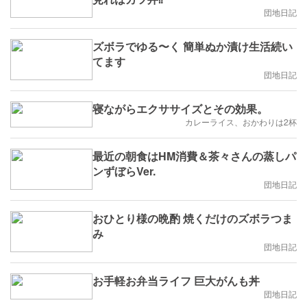
団地日記
ズボラでゆる〜く 簡単ぬか漬け生活続い
てます
団地日記
寝ながらエクササイズとその効果。
カレーライス、おかわりは2杯
最近の朝食はHM消費＆茶々さんの蒸しパ
ンずぼらVer.
団地日記
おひとり様の晩酌 焼くだけのズボラつま
み
団地日記
お手軽お弁当ライフ 巨大がんも丼
団地日記