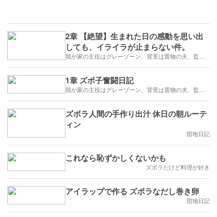
2章 【絶望】生まれた日の感動を思い出
しても、イライラが止まらない件。
我が家の主役はグレーゾーン、背景は置物の夫、監督はズボラな私
1章 ズボ子奮闘日記
我が家の主役はグレーゾーン、背景は置物の夫、監督はズボラな私
ズボラ人間の手作り出汁 休日の朝ルーテ
ィン
団地日記
これなら恥ずかしくないかも
ズボラだけど料理が好き
アイラップで作る ズボラなだし巻き卵
団地日記