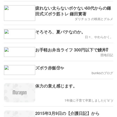
疲れない太らないボケない60代からの鎌
田式ズボラ筋トレ 鎌田實著
ダリチョコ の映画とグルメ
そろそろ、夏バテなのか。
日々、やわらかく。
お手軽お弁当ライフ 300円以下で鰻丼⁉︎
団地日記
ズボラ赤飯😚✨
bunkoのブログ
体力の衰え感じます。
1年後に子育て卒業しました\( ˆoˆ )/
2015年3月9日の【介護日記】から