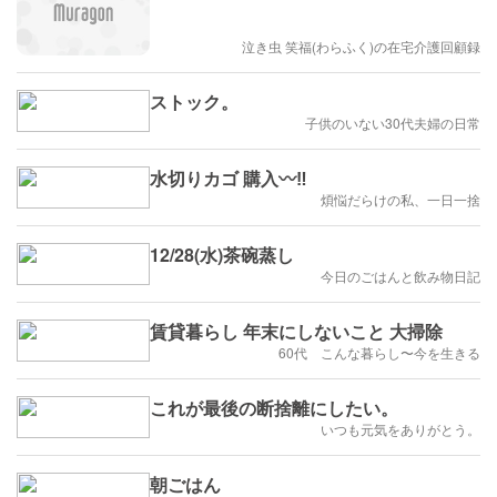
泣き虫 笑福(わらふく)の在宅介護回顧録
ストック。
子供のいない30代夫婦の日常
水切りカゴ 購入〰️‼️
煩悩だらけの私、一日一捨
12/28(水)茶碗蒸し
今日のごはんと飲み物日記
賃貸暮らし 年末にしないこと 大掃除
60代 こんな暮らし〜今を生きる
これが最後の断捨離にしたい。
いつも元気をありがとう。
朝ごはん