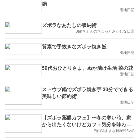
鍋
団地日記
ズボラなあたしの収納術
Banちゃんのちょっとおかしな日常
質素で手抜きなズボラ焼き飯
団地日記
50代おひとりさま、ぬか漬け生活 菜の花
団地日記
ストウブ鍋でズボラ焼き芋 30分でできる
美味しい節約術
団地日記
【ズボラ薬膳カフェ】〜冬の寒い時、家
から出たくないけどカフェ気分を味わい
たいの巻〜
自由気ままな日記帳🐑🌱