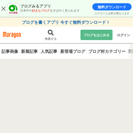
ブログみるアプリ
無料ダウンロード
日本中の
好きなブログ
をすばやく見られます
ムラゴンとはIDが異なります
ブログを書くアプリ 今すぐ無料ダウンロード！
ブログをはじめる
ログイン
検索する
記事画像
新着記事
人気記事
新登場ブログ
ブログ村カテゴリー
閲