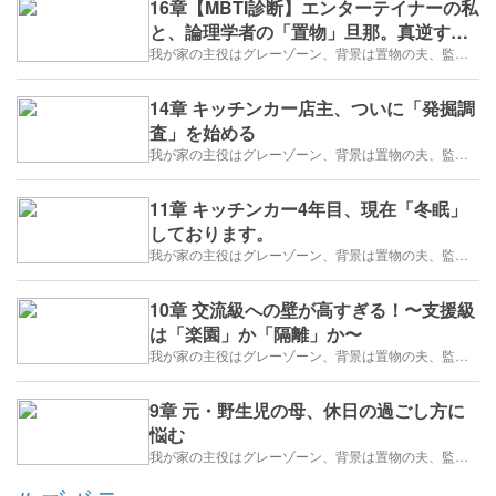
16章【MBTI診断】エンターテイナーの私
と、論理学者の「置物」旦那。真逆すぎ
る二人が導き出した「最強の相性」説。
我が家の主役はグレーゾーン、背景は置物の夫、監督はズボラな私
14章 キッチンカー店主、ついに「発掘調
査」を始める
我が家の主役はグレーゾーン、背景は置物の夫、監督はズボラな私
11章 キッチンカー4年目、現在「冬眠」
しております。
我が家の主役はグレーゾーン、背景は置物の夫、監督はズボラな私
10章 交流級への壁が高すぎる！〜支援級
は「楽園」か「隔離」か〜
我が家の主役はグレーゾーン、背景は置物の夫、監督はズボラな私
9章 元・野生児の母、休日の過ごし方に
悩む
我が家の主役はグレーゾーン、背景は置物の夫、監督はズボラな私