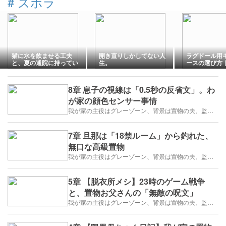
#
ズボラ
猫に水を飲ませる工夫
開き直りしかしてない人
ラグドール用
と、夏の通院に持ってい
生。
ースの選び方
くもの【腎臓ケア中の我
出入り口・原
が家のやり方】
アル
8章 息子の視線は「0.5秒の反省文」。わ
が家の顔色センサー事情
我が家の主役はグレーゾーン、背景は置物の夫、監督はズボラな私
7章 旦那は「18禁ルーム」から釣れた、
無口な高級置物
我が家の主役はグレーゾーン、背景は置物の夫、監督はズボラな私
5章 【脱衣所メシ】23時のゲーム戦争
と、置物お父さんの「無敵の呪文」
我が家の主役はグレーゾーン、背景は置物の夫、監督はズボラな私