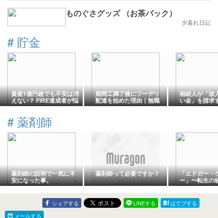
ものぐさグッズ （お茶パック）
夕暮れ日記
#
貯金
資産1億円超でも不安は消
期間工満了後にフーデリ
相続人が「故
えない？ FIRE達成者が悩
配達を始めた理由｜無職
い金」を請求
む老後の現実3選
期間を収入に変える方法
#
薬剤師
薬剤師の説明で一気に不
薬剤師って必要ですか？
「エドガー・
安になった事。
ー」〜転生の
シェアする
LINEする
はてブする
メールする