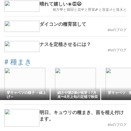
晴れて嬉しい☀️👏😄
相方💙と猫🐱と花🌹と野菜🌽と音楽🎶と孫🤸と
ダイコンの種育苗して
aiuのブログ
ナスを定植させるには？
aiuのブログ
#
種まき
芽キャベツの様子 ～鉢上
絹さや第2弾が発芽！7月
芽キャベツ 
げ～
末〜8月上旬の定植で秋収
穫をめざす栽培記録
明日、キュウリの種まき、苗を植え付け
ます。
aiuのブログ