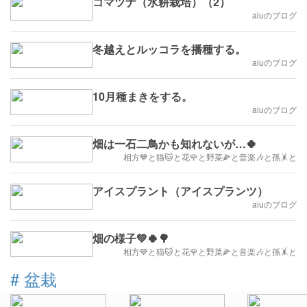
コマツナ（水耕栽培）（2）
aiuのブログ
冬越えとルッコラを播種する。
aiuのブログ
10月種まきをする。
aiuのブログ
畑は一石二鳥かも知れないが…🍀
相方💙と猫🐱と花🌹と野菜🌽と音楽🎶と孫🤸と
アイスプラント（アイスプランツ）
aiuのブログ
畑の様子💚🍀🌳
相方💙と猫🐱と花🌹と野菜🌽と音楽🎶と孫🤸と
#
盆栽