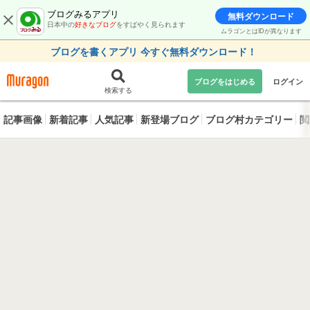
ブログみるアプリ
無料ダウンロード
日本中の
好きなブログ
をすばやく見られます
ムラゴンとはIDが異なります
ブログを書くアプリ 今すぐ無料ダウンロード！
ブログをはじめる
ログイン
検索する
記事画像
新着記事
人気記事
新登場ブログ
ブログ村カテゴリー
閲