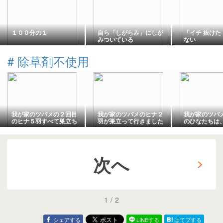
１００分の１
自ら「しがらみ」にしが
「イチ 抜けた
みついている
ない
#
除草剤不使用
我が家のツバメの２回目
我が家のツバメのヒナ２
我が家のツバ
のヒナ５羽すべて巣立ち
羽が巣立って行きました
のひなたちは
ました
日が迫ってき
次へ
1
/
2
シェアする
LINEする
はてブする