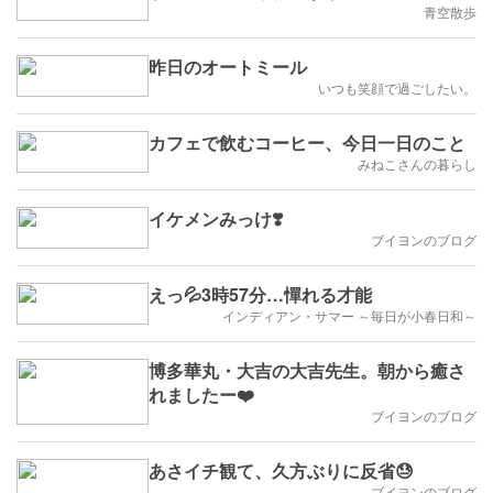
青空散歩
昨日のオートミール
いつも笑顔で過ごしたい。
カフェで飲むコーヒー、今日一日のこと
みねこさんの暮らし
イケメンみっけ❣️
ブイヨンのブログ
えっ💦3時57分…憚れる才能
インディアン・サマー ～毎日が小春日和～
博多華丸・大吉の大吉先生。朝から癒さ
れましたー❤️
ブイヨンのブログ
あさイチ観て、久方ぶりに反省😓
ブイヨンのブログ