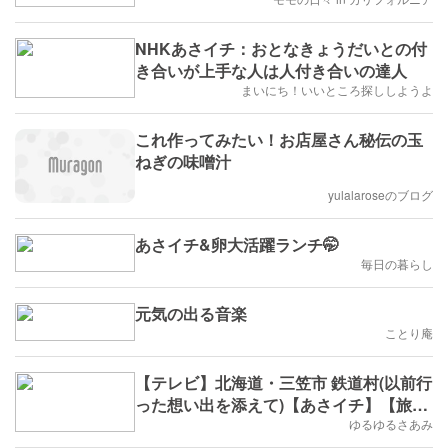
NHKあさイチ：おとなきょうだいとの付
き合いが上手な人は人付き合いの達人
まいにち！いいところ探ししようよ
これ作ってみたい！お店屋さん秘伝の玉
ねぎの味噌汁
yulalaroseのブログ
あさイチ&卵大活躍ランチ🤭
毎日の暮らし
元気の出る音楽
ことり庵
【テレビ】北海道・三笠市 鉄道村(以前行
った想い出を添えて)【あさイチ】【旅
行】
ゆるゆるさあみ