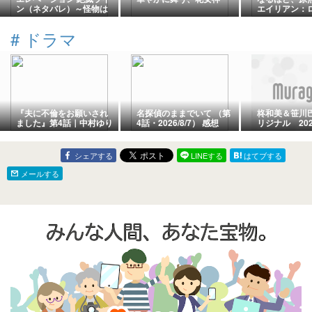
ン（ネタバレ）～怪物は
エイリアン：
高いところに来ない～
感想
#
ドラマ
『夫に不倫をお願いされ
名探偵のままでいて （第
柊和美＆笹川巴
ました』第4話｜中村ゆり
4話・2026/8/7） 感想
リジナル 202
か“共感できない”公認不
倫モヤモヤ解消回【ネタ
バレ】
シェアする
LINEする
はてブする
メールする