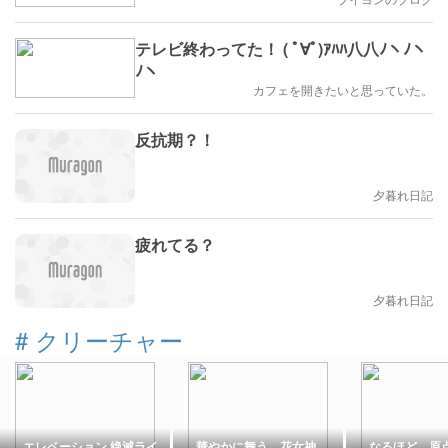
テレビ終わってた！ ( ﾟ∀ﾟ)ｱﾊﾊ八八ﾉヽﾉヽ
ﾉヽ
カフェを開きたいと思っていた。
反抗期？！
夕暮れ日記
疲れてる？
夕暮れ日記
#
クリーチャー
エレベーション 絶滅ライ
華やかに舞う、花女神
なるほど、原