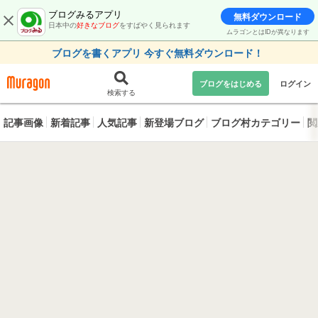
ブログみるアプリ
無料ダウンロード
日本中の
好きなブログ
をすばやく見られます
ムラゴンとはIDが異なります
ブログを書くアプリ 今すぐ無料ダウンロード！
ブログをはじめる
ログイン
検索する
記事画像
新着記事
人気記事
新登場ブログ
ブログ村カテゴリー
閲