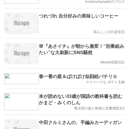
hontonohanashiのブログ
つれづれ 自分好みの美味しいコーヒー
私らしく日日是笑日
🌸『あさイチ』が朝から激変！“別番組み
たい”な大刷新にSNS騒然
rakude芸能日記
春一番の庭＆ばけばけ似顔絵パチリ☆
マイペースな ポテト主婦
本が読めない33歳が国語の教科書を読む
かまど・みくのしん
熊太郎の旅と映画と読書感想文2
中田クルミさんの、手編みカーディガン