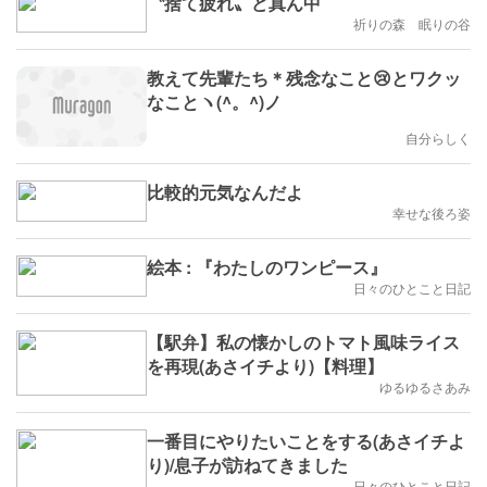
〝捨て疲れ〟ど真ん中
祈りの森 眠りの谷
教えて先輩たち＊残念なこと😢とワクッ
なことヽ(^。^)ノ
自分らしく
比較的元気なんだよ
幸せな後ろ姿
絵本 : 『わたしのワンピース』
日々のひとこと日記
【駅弁】私の懐かしのトマト風味ライス
を再現(あさイチより)【料理】
ゆるゆるさあみ
一番目にやりたいことをする(あさイチよ
り)/息子が訪ねてきました
日々のひとこと日記