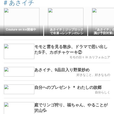
#
あさイチ
Couture on Ice開催中
あさイチ｜ジップロック
「あさイチ」
で冷凍→レンチンのレシ
識が予防対策
ピ
ないほど必見
モモと雲を見る散歩、ドラマで思い出し
たS子、カボチャケーキ②
モモの日々 in カリフォルニア
あさイチ、9品目入り野菜炒め
好きなこと、好きなもの
自分へのプレゼント ＊ わたしの故郷
自分らしく
庭でリンゴ狩り、福ちゃん、やることが
沢山💦