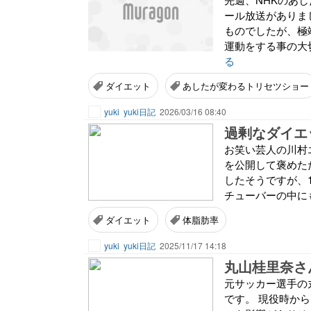
ール放送がありま
ものでしたが、極
運動をする事の大切
る
ダイエット
あしたが変わるトリセツショー
yuki
yuki日記
2026/03/16 08:40
過剰なダイエ
お笑い芸人の川村エ
を公開して褒めた
したそうですが、1
チューバーの中にも、
ダイエット
体脂肪率
yuki
yuki日記
2025/11/17 14:18
丸山桂里奈さ
元サッカー選手の
です。 現役時か