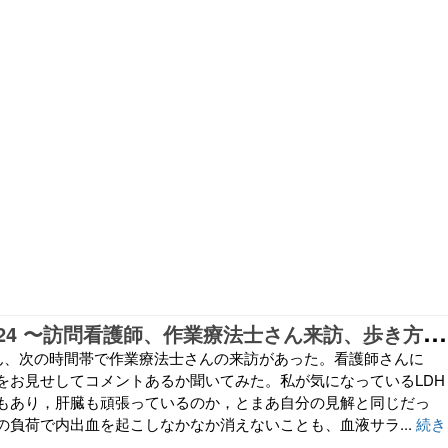
日
常に戻って24 〜訪問看護師、作業療法士さん来訪、歩き方など
師さん、次の時間帯で作業療法士さんの来訪があった。看護師さんに
をお見せしてコメントあるか聞いてみた。私が気になっているLDH
もあり，肝臓も頑張っているのか，とまあ自分の見解と同じだっ
の負荷で内出血を起こしなかなか消えないことも、血液サラ...
続き