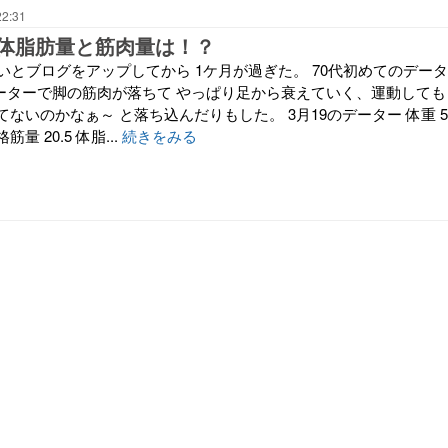
22:31
体脂肪量と筋肉量は！？
いとブログをアップしてから 1ケ月が過ぎた。 70代初めてのデータ
データーで脚の筋肉が落ちて やっぱり足から衰えていく、運動しても
ないのかなぁ～ と落ち込んだりもした。 3月19のデーター 体重 5
格筋量 20.5 体脂...
続きをみる