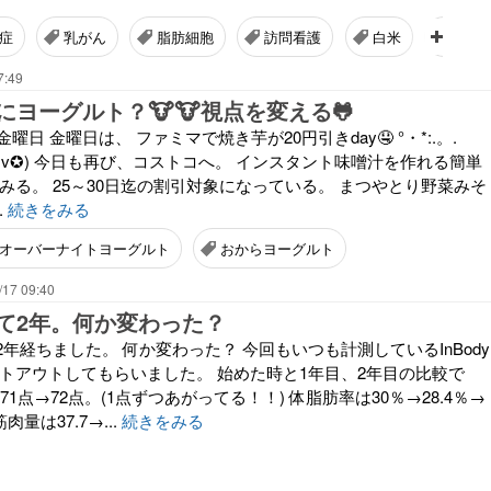
症
乳がん
脂肪細胞
訪問看護
白米
砂糖
7:49
にヨーグルト？🐮🐮視点を変える🐸
5日 金曜日 金曜日は、 ファミマで焼き芋が20円引きday🤤 °・*:.。.
✨(ღ✪v✪) 今日も再び、コストコへ。 インスタント味噌汁を作れる簡単
みる。 25～30日迄の割引対象になっている。 まつやとり野菜みそ
.
続きをみる
オーバーナイトヨーグルト
おからヨーグルト
/17 09:40
て2年。何か変わった？
年経ちました。 何か変わった？ 今回もいつも計測しているInBody
ントアウトしてもらいました。 始めた時と1年目、2年目の比較で
71点→72点。(1点ずつあがってる！！) 体脂肪率は30％→28.4％→
筋肉量は37.7→...
続きをみる