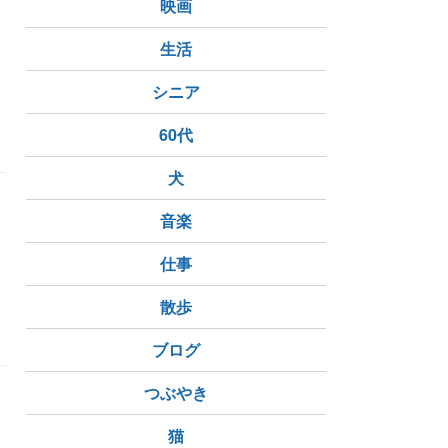
映画
る
生活
シニア
60代
犬
音楽
功
仕事
散歩
ブログ
つぶやき
猫