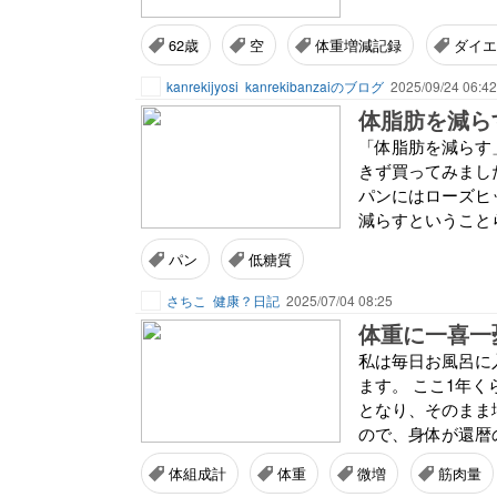
62歳
空
体重増減記録
ダイエ
kanrekijyosi
kanrekibanzaiのブログ
2025/09/24 06:42
体脂肪を減ら
「体脂肪を減らす
きず買ってみました^
パンにはローズヒ
減らすということら
パン
低糖質
さちこ
健康？日記
2025/07/04 08:25
体重に一喜一
私は毎日お風呂に
ます。 ここ1年
となり、そのまま
ので、身体が還暦の
体組成計
体重
微増
筋肉量