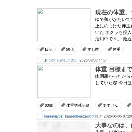
現在の体重、
ゆで鷄がかたいで
上にのっけた赤玉
いた オクラも投入
活用中です。 最近
日記
50代
すし酢
体重
あつの
たのしたのし
2026/08/07 11:54
体重 目標まで−
体調悪かったから
していた😰 今日
63歳
体重増減記録
あすけん
kanrekijyosi
kanrekibanzaiのブログ
2026/05/05 07:20
大事なのは、
先週、NHKのあ