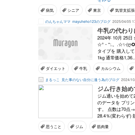
病気
シニア
東京
気管支拡張
のんちゃんママ
mayuheho123のブログ
2025/04/05 1
牛乳の代わり
2024年 10月 2
☆°・*:.。.☆
タイプを 購入して
1kg 通常価格1,36..
ダイエット
牛乳
カルシウム
まるっこ
見た事のない自分に逢う為のブログ
2024/10
ジム行き始め
ジム通いを始めて2
のデータを プリ
す。 点数は70点→
28.4％(変わらず) 
思うこと
ジム
筋肉量