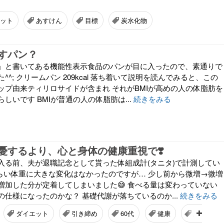
ット
あすけん
目標
炭水化物
すパン？
」と書いてある機能性表示食品のパンが目に入ったので、素通りで
^; クリームパン 209kcal 落ち着いて説明を読んでみると、この
ップ由来ティリロサイドが含まれ それがBMIが高めの人の体脂肪を
しいです BMIが普通の人の体脂肪は...
続きをみる
憂するより、心と身体の健康重視で❣️
入る前、夫が退職記念として貰った体組成計(タニタ)で計測してい
くらい体重に大きな変化はなかったのですが… 少し前から微増→微増
増加した分が定着してしまいました😅 食べる量は変わっていない
仕様になったのかな？ 基礎代謝が落ちているのか...
続きをみる
ダイエット
引き締め
60代
健康
思ったこ