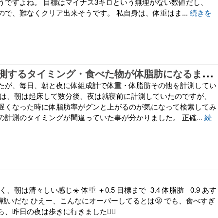
うですよね。 目標はマイナス3キロという無理がない数値だし、
ので、難なくクリア出来そうです。 私自身は、体重はま...
続きを
体
組成計で計測するタイミング・食べた物が体脂肪になるまでの期間
たが、毎日、朝と夜に体組成計で体重・体脂肪その他を計測してい
では、朝は起床して数分後、夜は就寝前に計測していたのですが、
遅くなった時に体脂肪率がグンと上がるのが気になって検索してみ
の計測のタイミングが間違っていた事が分かりました。 正確...
続
、朝は清々しい感じ☀️ 体重 ＋0.5 目標まで−3.4 体脂肪 −0.9 あす
戦いだな ひえー、こんなにオーバーしてるとは🫢 でも、食べすぎ
、昨日の夜は歩きに行きました🚶‍♀️