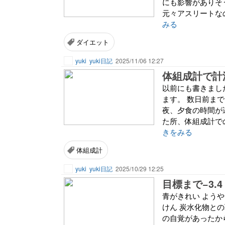
にも影響がありそ
元々アスリートな
みる
ダイエット
yuki
yuki日記
2025/11/06 12:27
以前にも書きまし
ます。 数日前ま
夜、夕食の時間が
た所、体組成計で
きをみる
体組成計
yuki
yuki日記
2025/10/29 12:25
目標まで−3.4
青がきれい ようやく
けん 炭水化物との
の自覚があったから