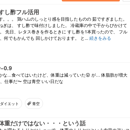
すし酢フル活用
す。。。 鶏ハムのしっとり感を目指したものの 茹ですぎました。
ねぎは、 すし酢で味付けしました。 冷蔵庫の中で干からびかけて
。 先日、レタス巻きを作るときに すし酢を1本買ったので、 フル
、何でもかんでも 回しかけております。 と...
続きをみる
0.9
かな…食べてはいたけど、体重は減っていた😲 が… 体脂肪が増大
は、仕事だ〜 空は青空 いい日だな
ダイエット
青空
体重だけではない・・・という話
したが変わるトリセツショーで、体重のトリセツという内容のアンコ