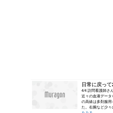
4/4 訪問看護
近々の血液データ
の高値は多剤服用
た。右腕など少々
をみる