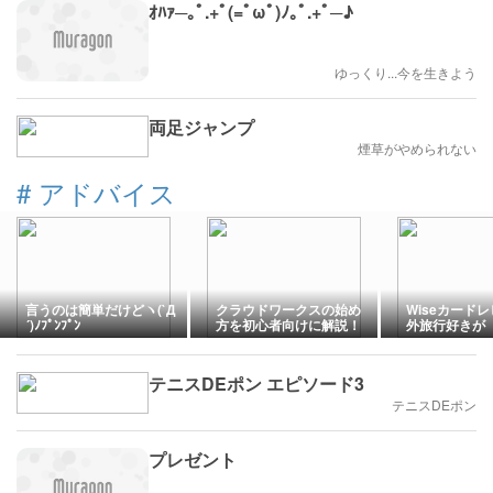
ｵﾊｧ─｡ﾟ.+ﾟ(=ﾟωﾟ)ﾉ｡ﾟ.+ﾟ─♪
ゆっくり...今を生きよう
両足ジャンプ
煙草がやめられない
#
アドバイス
言うのは簡単だけどヽ(`Д
クラウドワークスの始め
Wiseカード
´)ﾉﾌﾟﾝﾌﾟﾝ
方を初心者向けに解説！
外旅行好きが
登録から仕事獲得までの
く作ればよか
流れをわかりやすく紹介
った理由
テニスDEポン エピソード3
テニスDEポン
プレゼント