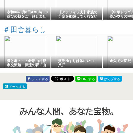
令和8年8月8日AM8時、8
【アラフィフ夫】家族の
【中華ドラゴ
並びの朝をご一緒しませ
予定を把握してくれない
婆がウリの中
んか？
郎系を喰らう
#
田舎暮らし
猿と亀・・・針畑山村都
貧乏ゆすりは体にいい
金欠で大変だ
市交流館・源流の駅「山
八戸
帰来」
シェアする
LINEする
はてブする
メールする