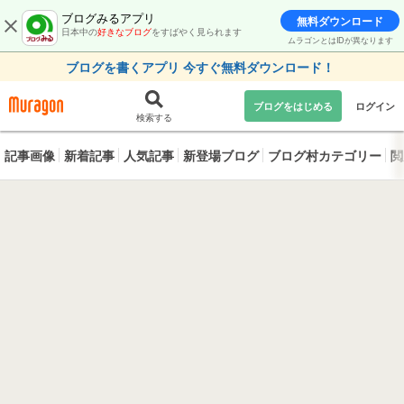
ブログみるアプリ
無料ダウンロード
日本中の
好きなブログ
をすばやく見られます
ムラゴンとはIDが異なります
ブログを書くアプリ 今すぐ無料ダウンロード！
ブログをはじめる
ログイン
検索する
記事画像
新着記事
人気記事
新登場ブログ
ブログ村カテゴリー
閲