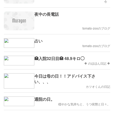
今
夜中の長電話
tomato-zooのブログ
占い
tomato-zooのブログ
🏥入院32日目🏥 48.9キロ◯
🔶 のほほん日記 🔶
今日は母の日！！アドバイス下さ
い、、、
カツオくんの日記
通院の日。
穏やかな気持ちと、うつ状態と日々。