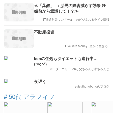
≪「葉酸」 → 胎児の障害減らす効果 妊
娠前から意識して！？≫
IT派遣営業マン「テル」のビジネス＆ライフ情報
不動産投資
Live with Money ｰ豊かに生きるｰ
kenの住処もダイエットも進行中…
(*^o^*)
ボーダーコリーkenと父ちゃんと母ちゃんと
夜遅く
yuiyuihonobonoのブログ
#
50代 アラフィフ