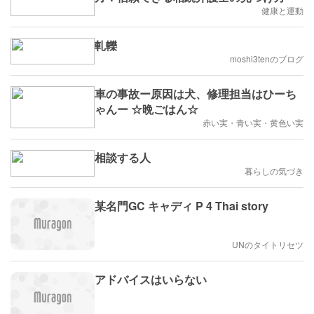
健康と運動
軋轢
moshi3tenのブログ
車の事故ー原因は犬、修理担当はひーち
ゃんー ☆晩ごはん☆
赤い実・青い実・黄色い実
相談する人
暮らしの気づき
某名門GC キャディ P 4 Thai story
UNのタイトリセツ
アドバイスはいらない