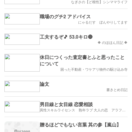
なぎさの【ど根性】シンママライフ
職場のグチ2 アドバイス
にゃるだす ぼんやりしてます
工夫するぞ🎵 53.0キロ🔴
🔶 のほほん日記 🔶
休日につくった査定書とふと思ったこと
について
困った不動産・ワケアリ物件の駆け込み寺
論文
書きとめ日記
男目線と女目線 恋愛相談
異性スキルライセンス 熟年ラブ 大人の恋 アラフィフ・アラカンブログ
贈るほどでもない言葉 其の参【嵐山】